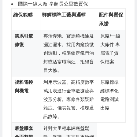
國際一線大廠
享超長公里數質保
維保範疇
群輝標準工藝與邏輯
配件與質保
承諾
德系引擎
專治奔馳、寶馬燒機油及
原廠/一線
修復
漏油漏水。採用內窺鏡微
大廠件
專
創診斷，精準鎖定氣門油
屬電子質
封或活塞環病灶，拒絕盲
保檔案
目大修。
複雜電控
利用示波器、高精度數字
原廠標準
與機電
萬用表進行全車數據流與
經標準化
波形分析。專修各類疑難
電路測試
雜症、儀表報警、模塊通
出廠
訊故障。
底盤膠套
針對大里程車輛底盤鬆
全面整備
散、異響。不盲目更換總