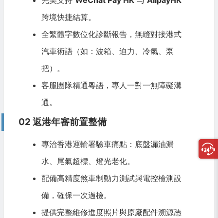
完美支持
WeChat Pay HK
与
AlipayHK
跨境快捷結算。
全繁體字數位化診斷報告，無縫對接港式
汽車術語（如：波箱、迫力、冷氣、泵
把）。
客服團隊精通粵語，專人一對一無障礙溝
通。
02 返港年審前置整備
專治香港運輸署驗車痛點：底盤漏油漏
水、尾氣超標、燈光老化。
配備高精度煞車制動力測試與電控檢測設
備，確保一次過檢。
提供完整維修進度照片與原廠配件溯源憑