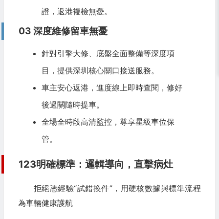
證，返港複檢無憂。
03 深度維修留車無憂
針對引擎大修、底盤全面整備等深度項
目，提供深圳核心關口接送服務。
車主安心返港，進度線上即時查閱，修好
後過關隨時提車。
全場全時段高清監控，尊享星級車位保
管。
123明確標準：邏輯導向，直擊病灶
拒絕憑經驗“試錯換件”，用硬核數據與標準流程
為車輛健康護航