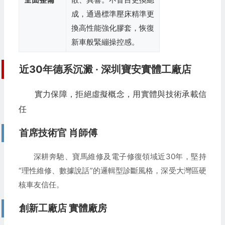
成，通過標準壓床精準更
換高性能強化膠套，恢復
新車般緊繃操控感。
近30年德系沉澱 · 深圳寶安實體工廠店
實力保障，拒絕虛擬概念，用實體與技術承載信
任
首席技術官 肖師傅
深耕奔馳、寶馬維修及電子修復領域近30年，堅持
“理性維修、數據說話”的邏輯型診斷風格，深受大灣區硬
核車友信任。
創新工廠店 實體廠房