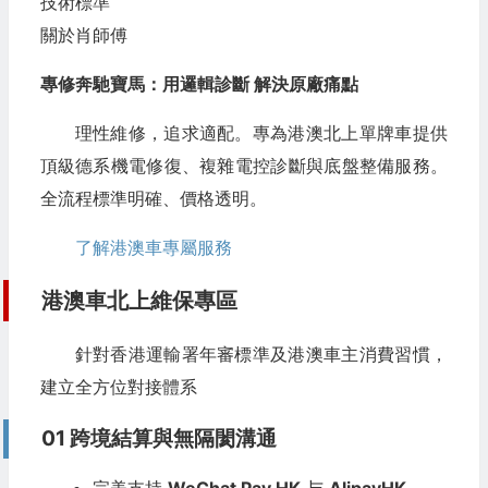
技術標準
關於肖師傅
專修奔馳寶馬：用邏輯診斷 解決原廠痛點
理性維修，追求適配。專為港澳北上單牌車提供
頂級德系機電修復、複雜電控診斷與底盤整備服務。
全流程標準明確、價格透明。
了解港澳車專屬服務
港澳車北上維保專區
針對香港運輸署年審標準及港澳車主消費習慣，
建立全方位對接體系
01 跨境結算與無隔閡溝通