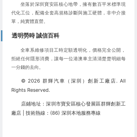
坐落於深圳寶安區核心地帶，擁有數百平米標準現
代化工位，配備全套高規格診斷與施工硬體，非中介接
單，純實體直營。
透明勞時 誠信百科
全車系維修項目工時定額透明化，價格完全公開，
拒絕任何隱形消費，讓每一位港澳車主清清楚楚明細每
一分錢的去向。
© 2026 群輝汽車（深圳）創新工廠店. All
Rights Reserved.
店鋪地址：深圳市寶安區核心發展區群輝創新工
廠店 | 技術熱線：(86) 深圳本地服務專線