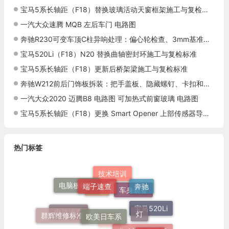
宝马5系长轴距（F18）替换玻璃活动天窗框架施工与复检标准
一汽大众速腾 MQB 左后车门 电路图
奔驰R230可变车顶C柱异响处理：偏心轮检查、3mm基准与路试复核
宝马520Li（F18）N20 替换曲轴密封环施工与复检标准
宝马5系长轴距（F18）更新后桥架梁施工与复检标准
奔驰W212前后门饰板拆装：把手盖板、隐藏螺钉、卡扣和拉索连接
一汽大众2020 迈腾B8 电路图 可加热式前窗玻璃 电路图
宝马5系长轴距（F18）更换 Smart Opener 上部传感器导线施工与复检标准
热门标签
技术培训
端子速查
奔驰
电脑板端子
奥迪
车身装备
灯
欧美日车系
宝马520Li
群辉维修标准
电路速查