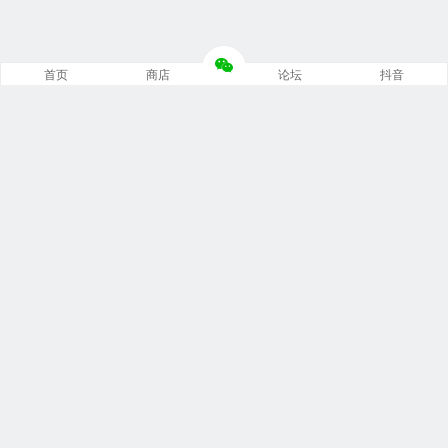
首页
商店
论坛
抖音
推荐栏目
修车笔记
技术培训
编程诊断