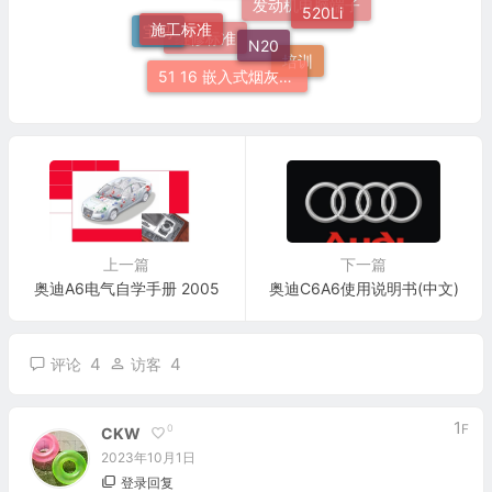
520Li
F18
施工标准
发动机电脑端子
N20
宝马
维修标准
培训
51 16 嵌入式烟灰缸托架
上一篇
下一篇
奥迪A6电气自学手册 2005
奥迪C6A6使用说明书(中文)
4
4
评论
访客
1
F
0
CKW
2023年10月1日
登录回复