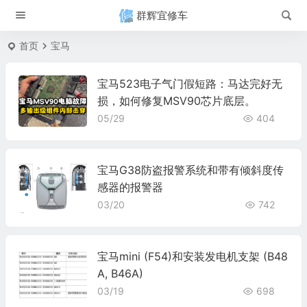
群辉宜修车
首页
宝马
宝马523电子气门假短路：马达完好无
损，如何修复MSV90芯片底层。
05/29
404
宝马G38防盗报警系统和带有倾斜度传
感器的报警器
03/20
742
宝马mini (F54)和安装发电机支架 (B48
A, B46A)
03/19
698