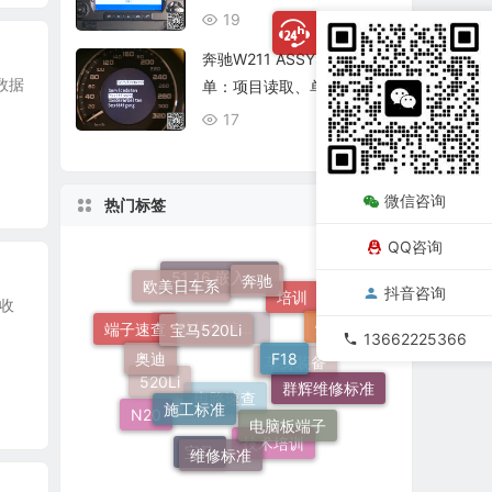
厂与结果确认
19
08/06
奔驰W211 ASSYST保养菜
、数据
单：项目读取、单项确认与
复位核查
17
08/06
微信咨询
热门标签
QQ咨询
奔驰
宝马520Li
欧美日车系
抖音咨询
收
F18
51 16 嵌入式烟灰缸托架
灯
奥迪
培训
13662225366
端子速查
施工标准
电脑板端子
发动机电脑端子
群辉维修标准
N20
车身装备
维修标准
520Li
电路速查
技术培训
宝马