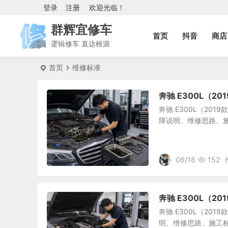
登录
注册
欢迎光临！
群辉宜修车
首页
抖音
商店
逻辑修车 直达根源
首页
维修标准
奔驰 E300L（
奔驰 E300L（20
障说明、维修思路、
06/18
152
奔驰 E300L（2
奔驰 E300L（20
明、维修思路、施工