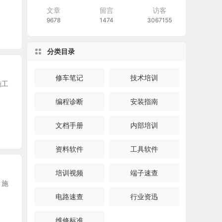
文章
留言
访客
9678
1474
3067155
分类目录
修车笔记
技术培训
施工
编程诊断
安装指南
文档手册
内部培训
资料软件
工具软件
培训视频
端子速查
、施
电路速查
行业资迅
维修标准