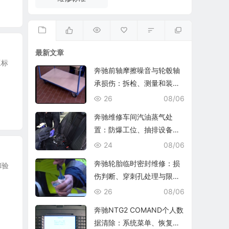
最新文章
工标
奔驰前轴摩擦噪音与轮毂轴
承损伤：拆检、测量和装复
复查
26
08/06
奔驰维修车间汽油蒸气处
置：防爆工位、抽排设备与
燃油收集
24
08/06
奔驰轮胎临时密封维修：损
和验
伤判断、穿刺孔处理与限速
复查
26
08/06
奔驰NTG2 COMAND个人数
据清除：系统菜单、恢复出