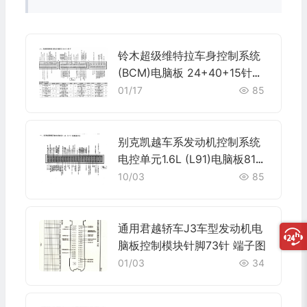
铃木超级维特拉车身控制系统
(BCM)电脑板 24+40+15针端
子
01/17
85
别克凯越车系发动机控制系统
电控单元1.6L (L91)电脑板81针
端子
10/03
85
通用君越轿车J3车型发动机电
脑板控制模块针脚73针 端子图
01/03
34