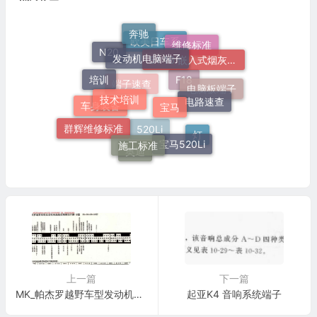
奔驰
发动机电脑端子
维修标准
51 16 嵌入式烟灰缸托架
欧美日车系
N20
培训
技术培训
宝马
电路速查
电脑板端子
F18
端子速查
车身装备
群辉维修标准
施工标准
宝马520Li
灯
520Li
奥迪
上一篇
下一篇
MK_帕杰罗越野车型发动机电脑板控制模块针脚B图35+26+28+30针 端子图
起亚K4 音响系统端子