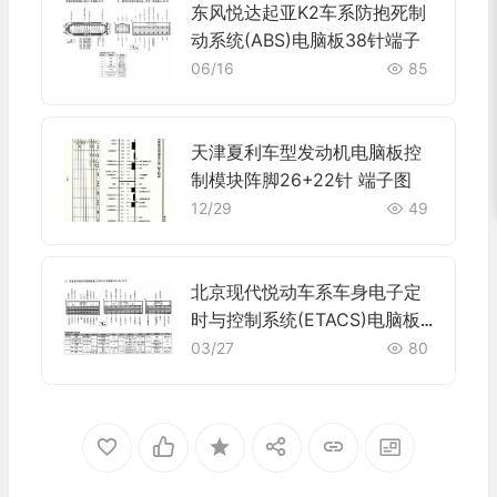
东风悦达起亚K2车系防抱死制
动系统(ABS)电脑板38针端子
06/16
85
天津夏利车型发动机电脑板控
制模块阵脚26+22针 端子图
12/29
49
北京现代悦动车系车身电子定
时与控制系统(ETACS)电脑板
20+16+12针端子
03/27
80