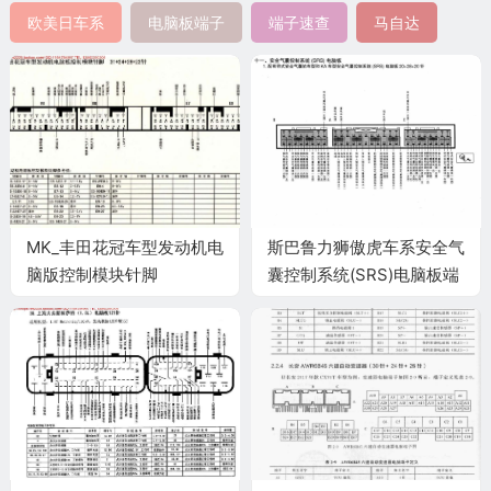
欧美日车系
电脑板端子
端子速查
马自达
MK_丰田花冠车型发动机电
斯巴鲁力狮傲虎车系安全气
脑版控制模块针脚
囊控制系统(SRS)电脑板端
31+24+28+22针 端子图
子