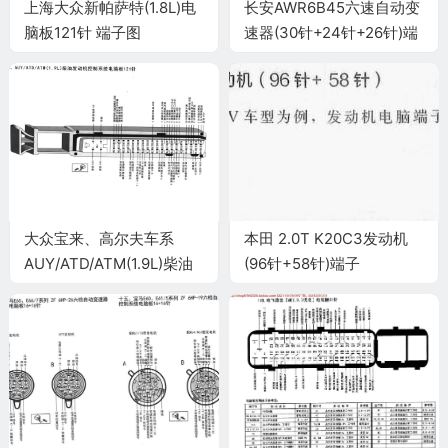
上海大众新帕萨特(1.8L)电
长安AWR6B45六速自动变
脑板121针 端子图
速器(30针+24针+26针)端
子
大众宝来、高尔夫车系
本田 2.0T K20C3发动机
AUY/ATD/ATM(1.9L)柴油
(96针+58针)端子
发动机控制系统电脑板121
针端子