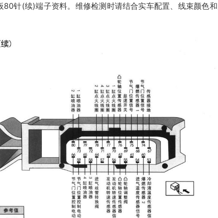
脑板80针(续)端子资料。维修检测时请结合实车配置、线束颜色