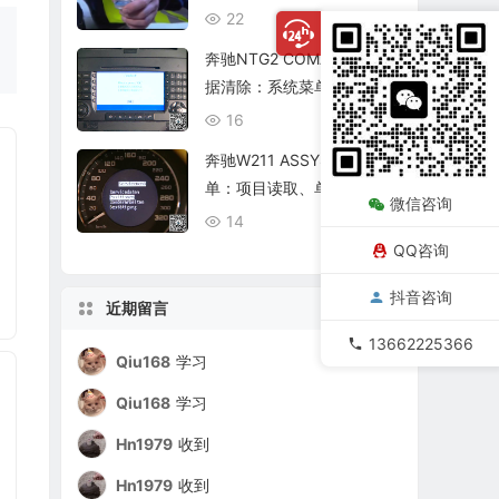
复查
22
08/06
奔驰NTG2 COMAND个人数
据清除：系统菜单、恢复出
厂与结果确认
16
08/06
奔驰W211 ASSYST保养菜
单：项目读取、单项确认与
微信咨询
复位核查
14
08/06
QQ咨询
抖音咨询
近期留言
13662225366
Qiu168
学习
Qiu168
学习
Hn1979
收到
Hn1979
收到