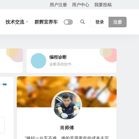
用户注册
用户中心
我要投稿
技术交流
群辉宜养车
登录
注册
编程诊断
诊断系统软件
肖师傅
“修好一台车不难，难的是用更低的成本去完