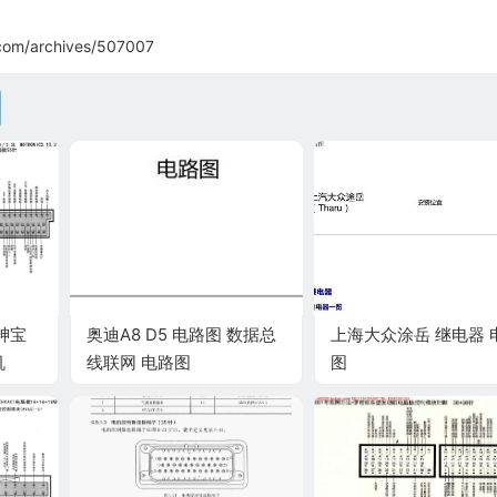
com/archives/507007
绅宝
奥迪A8 D5 电路图 数据总
上海大众涂岳 继电器 
机
线联网 电路图
图
子