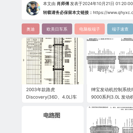
本文由
肖师傅
发表于2024年10月21日 01:20:00
转载请务必保留本文链接：
https://www.qhyxc.
奥迪
欧美日车系
电脑板端子
端子速查
2003年款路虎
绅宝发动机控制系统
Discovery(36D、4.0L)车
9000系列3.0L 发动
型发动机电脑板控制模块
MOTRONIC2.8.1端
针脚9+24+52+40+9针 端
子图