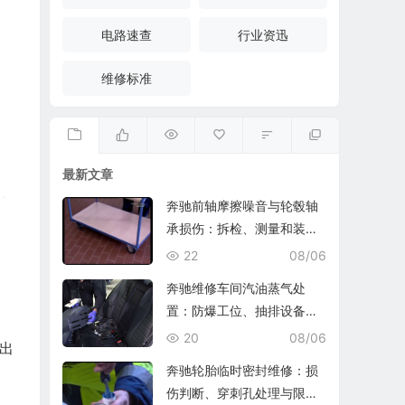
电路速查
行业资迅
维修标准
最新文章
奔驰前轴摩擦噪音与轮毂轴
承损伤：拆检、测量和装复
复查
22
08/06
奔驰维修车间汽油蒸气处
置：防爆工位、抽排设备与
燃油收集
20
08/06
出
奔驰轮胎临时密封维修：损
伤判断、穿刺孔处理与限速