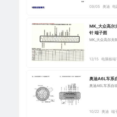
09/05
奥迪
电
MK_大众高尔夫
针 端子图
MK_大众高尔夫B
12/15
电脑板端
奥迪A6L车系
奥迪A6L车系自动
10/22
奥迪
端