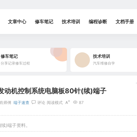
文章中心
修车笔记
技术培训
编程诊断
文档手册
修车笔记
技术培训
分享记录修车过程
汽车维修自学
)发动机控制系统电脑板80针(续)端子
肖师傅
端子速查
评论
阅读模式
87
(续)端子资料。