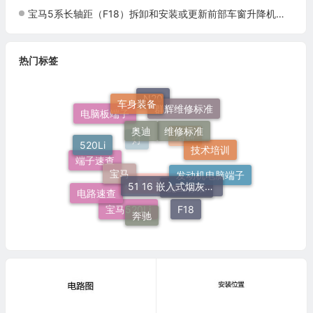
宝马5系长轴距（F18）拆卸和安装或更新前部车窗升降机扁平式马达施工与复检标准
热门标签
车身装备
N20
群辉维修标准
奥迪
维修标准
电脑板端子
520Li
培训
技术培训
灯
宝马
发动机电脑端子
51 16 嵌入式烟灰缸托架
端子速查
电路速查
施工标准
欧美日车系
F18
奔驰
宝马520Li