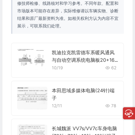
修技师检修、线路核对和学习参考。不同年款、配置和
市场版本可能存在差异，实际维修请以车辆实物、诊断
结果和原厂最新资料为准。如相关权利方认为内容不宜
展示，可联系我们处理。
凯迪拉克凯雷德车系暖风通风
与自动空调系统电脑板20+16+
20+16针端子
10/19
62
本田思域多媒体电脑(24针)端
子
12/11
78
长城魏派 VV7s/VV7c车身电脑