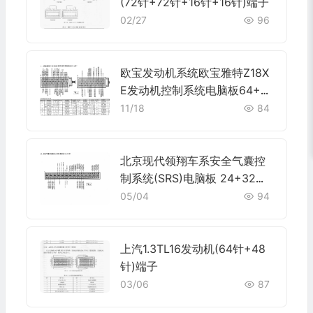
(72针+72针+16针+16针)端子
02/27
96
欧宝发动机系统欧宝雅特Z18X
E发动机控制系统电脑板64+6
4针端子
11/18
84
北京现代领翔车系安全气囊控
制系统(SRS)电脑板 24+32针
端子
05/04
94
上汽1.3TL16发动机(64针+48
针)端子
03/06
87