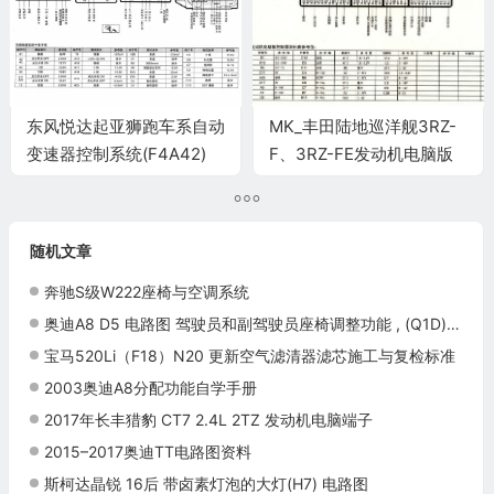
东风悦达起亚狮跑车系自动
MK_丰田陆地巡洋舰3RZ-
变速器控制系统(F4A42)
F、3RZ-FE发动机电脑版
(2.0、2.7)电脑板
控制模块针脚
26+16+22+40针端子
26+16+12+22针 端子图
随机文章
奔驰S级W222座椅与空调系统
奥迪A8 D5 电路图 驾驶员和副驾驶员座椅调整功能 , (Q1D),(Q2J) 电路图
宝马520Li（F18）N20 更新空气滤清器滤芯施工与复检标准
2003奥迪A8分配功能自学手册
2017年长丰猎豹 CT7 2.4L 2TZ 发动机电脑端子
2015–2017奥迪TT电路图资料
斯柯达晶锐 16后 带卤素灯泡的大灯(H7) 电路图