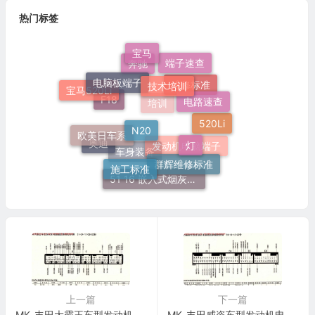
热门标签
宝马
端子速查
电脑板端子
奔驰
技术培训
宝马520Li
电路速查
维修标准
F18
N20
培训
欧美日车系
520Li
灯
奥迪
发动机电脑端子
施工标准
群辉维修标准
车身装备
51 16 嵌入式烟灰缸托架
上一篇
下一篇
MK_丰田大霸王车型发动机电脑版控制模块针脚31+24+17+28+22针 端子图
MK_丰田威姿车型发动机电脑版控制模块针脚26+16+12+22针 端子图