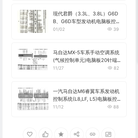
现代君爵（3.3L、3.8L）G6D
B、G6D车型发动机电脑板控
制模块针脚80+80针 端子图
01/02
39
马自达MX-5车系手动空调系统
(气候控制单元)电脑板20针端
子
11/27
82
一汽马自达M6睿翼车系发动机
控制系统(L8,LF, L5)电脑板控
制模块 60+60 针端子
11/12
88