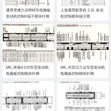
通用雪佛兰乐聘轿车电脑板
上海通用新景程 2.0L 发动
发动机控制K端子模块针脚
机控制模块端子图
64针 端子图
MK_奔驰S320车型发动机
MK_丰田汉兰达车型发动机
电脑板控制模块针脚
电脑版控制模块针脚
12+40+24+48+21针 端子
34+35+32+35+31针 端
图
子图