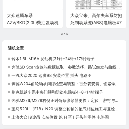
大众速腾车系
大众宝来、高尔夫车系防抱
AZV/BKD(2.0L)柴油发动机
死制动系统(ABS)电脑板47
控制系统电脑板60+94针
针端子
(2007款)端子
随机文章
铃木1.6L M16A 发动机(31针+24针+17针)端子
奔驰SD Scan变速箱数据抓取：参数选择、路试触发与曲线分析
一汽大众2020 迈腾B8 安装位置 插头 电路图
奔驰W204前轮轴承间隙检查与调整：百分表安装、锁紧螺母和润滑脂
别克凯越车系中央门锁和防盗电脑板4+8+14针端子
奔驰M276/M278右侧正时链条张紧器更换：定位、密封与正时检查
宝马520Li（F18）N20 调整凸轮轴的配气相位施工与复检标准
上海大众19途昂 安装位置 以 H 至 I 开头的零件 电路图