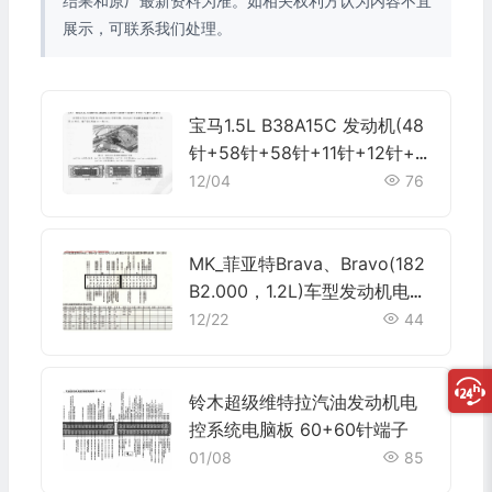
结果和原厂最新资料为准。如相关权利方认为内容不宜
展示，可联系我们处理。
宝马1.5L B38A15C 发动机(48
针+58针+58针+11针+12针+
24针)端子
12/04
76
MK_菲亚特Brava、Bravo(182
B2.000，1.2L)车型发动机电脑
板控制模块针脚38+38针 端子
12/22
44
图
铃木超级维特拉汽油发动机电
控系统电脑板 60+60针端子
01/08
85