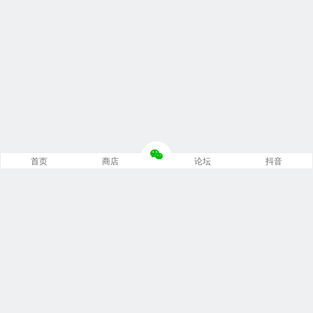
首页
商店
论坛
抖音
推荐栏目
修车笔记
技术培训
编程诊断