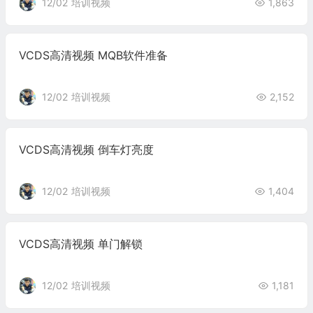
12/02
培训视频
1,863
VCDS高清视频 MQB软件准备
12/02
培训视频
2,152
VCDS高清视频 倒车灯亮度
12/02
培训视频
1,404
VCDS高清视频 单门解锁
12/02
培训视频
1,181