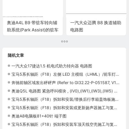
奥迪A4L B9 带驻车转向辅
一汽大众迈腾 B8 换道辅助
助系统(Park Assist)的驻车
电路图
距离报警系统(PDC) ,
(7X5) 电路图
随机文章
一汽大众17捷达1.5 机电式助力转向器 电路图
宝马5系长轴距（F18）左侧 LED 主模组（LHML）/前车灯电子设备（FLE）更换施工与复检标准
奔驰前轴区域发出砰砰声 (Refer to GI32.22-P-051587, V1)：LI32.22-P-051847
奥迪Q5L 电路图 紧急呼叫模块 , (IV0),(IW1),(IW3),(IW5) 电路图
宝马5系长轴距（F18）拆卸和安装/替换后行李箱盖饰板施工与复检标准
宝马5系长轴距（F18）拆卸和安装或更新扬声器施工与复检标准
奥迪A8电脑板81+40针 端子图
宝马5系长轴距（F18）拆卸和安装车顶天线空壳施工与复检标准