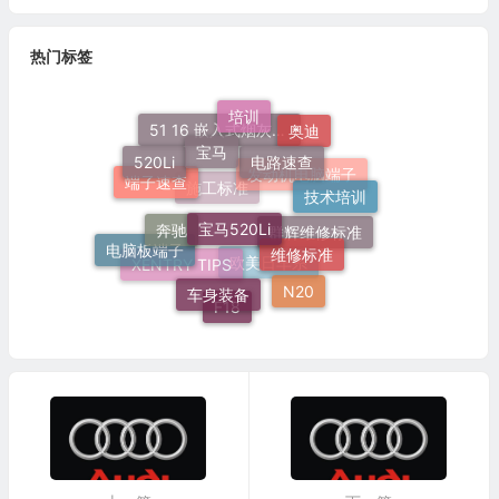
热门标签
培训
奥迪
宝马
51 16 嵌入式烟灰缸托架
电路速查
520Li
发动机电脑端子
技术培训
端子速查
宝马520Li
施工标准
奔驰
群辉维修标准
维修标准
电脑板端子
XENTRY TIPS
欧美日车系
车身装备
N20
F18