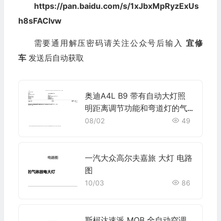
https://pan.baidu.com/s/1xJbxMpRyzExUs
h8sFACIvw
需要通用解压密码请关注公众号后输入
宜修
车
发送后自动获取
奥迪A4L B9 带有自动大灯照
明距离调节功能和弯道灯的气
体放电大灯(双氙气灯) , (8IH)
08/02
49
电路图
一汽大众高尔夫嘉旅 大灯 电路
图
10/03
86
斯柯达速派 MQB 全自动空调