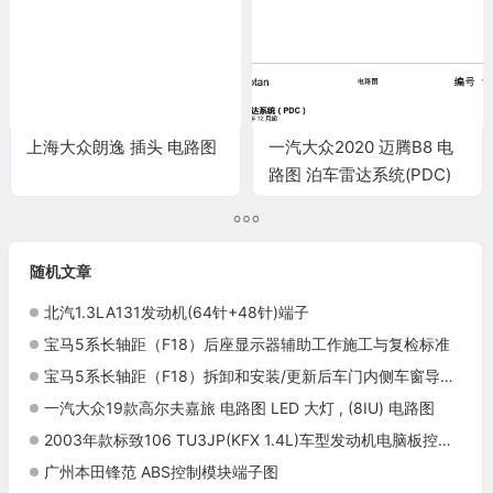
上海大众朗逸 插头 电路图
一汽大众2020 迈腾B8 电
路图 泊车雷达系统(PDC)
电路图
随机文章
北汽1.3LA131发动机(64针+48针)端子
宝马5系长轴距（F18）后座显示器辅助工作施工与复检标准
宝马5系长轴距（F18）拆卸和安装/更新后车门内侧车窗导轨封条施工与复检标准
一汽大众19款高尔夫嘉旅 电路图 LED 大灯 , (8IU) 电路图
2003年款标致106 TU3JP(KFX 1.4L)车型发动机电脑板控制模块针脚55针 端子图
广州本田锋范 ABS控制模块端子图