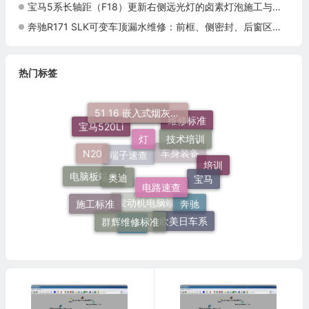
宝马5系长轴距（F18）更新右侧远光灯的卤素灯泡施工与复检标准
奔驰R171 SLK可变车顶漏水维修：前框、侧密封、后窗区域与排水检查
热门标签
51 16 嵌入式烟灰缸托架
灯
维修标准
技术培训
520Li
宝马520Li
N20
奥迪
电路速查
宝马
培训
车身装备
端子速查
电脑板端子
施工标准
群辉维修标准
奔驰
欧美日车系
发动机电脑端子
F18