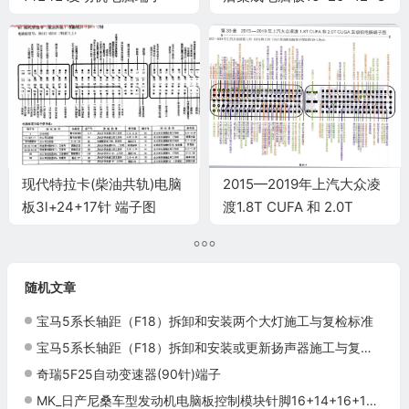
针(续)端子
现代特拉卡(柴油共轨)电脑
2015—2019年上汽大众凌
板3l+24+17针 端子图
渡1.8T CUFA 和 2.0T
CUGA 发动机电脑端子
随机文章
宝马5系长轴距（F18）拆卸和安装两个大灯施工与复检标准
宝马5系长轴距（F18）拆卸和安装或更新扬声器施工与复检标准
奇瑞5F25自动变速器(90针)端子
MK_日产尼桑车型发动机电脑板控制模块针脚16+14+16+18针4 端子图