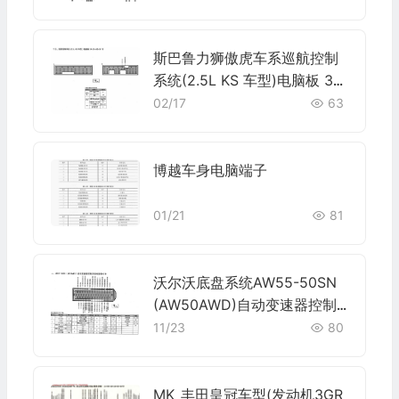
斯巴鲁力狮傲虎车系巡航控制
系统(2.5L KS 车型)电脑板 34
+35+35+31针端子
02/17
63
博越车身电脑端子
01/21
81
沃尔沃底盘系统AW55-50SN
(AW50AWD)自动变速器控制
系统电脑板42针端子
11/23
80
MK_丰田皇冠车型(发动机3GR