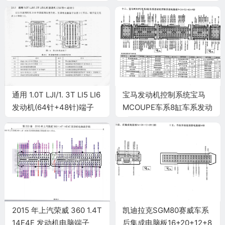
35+26+28+30针 端子图
通用 1.0T LJI/1. 3T LI5 LI6
宝马发动机控制系统宝马
发动机(64针+48针)端子
MCOUPE车系8缸车系发动
机控制系统电脑板
9+24+52+40+9针端子
2015 年上汽荣威 360 1.4T
凯迪拉克SGM80赛威车系
14E4E 发动机电脑端子
后集成电脑板16+20+12+8