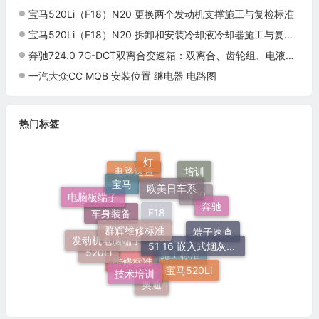
宝马520Li（F18）N20 更换两个发动机支撑施工与复检标准
宝马520Li（F18）N20 拆卸和安装冷却液冷却器施工与复检标准
奔驰724.0 7G-DCT双离合变速箱：双离合、齿轮组、电液控制与维修
一汽大众CC MQB 安装位置 继电器 电路图
热门标签
灯
宝马
欧美日车系
培训
电路速查
电脑板端子
奔驰
N20
群辉维修标准
车身装备
发动机电脑端子
51 16 嵌入式烟灰缸托架
F18
端子速查
520Li
技术培训
宝马520Li
施工标准
维修标准
奥迪