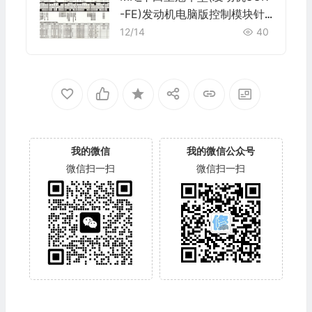
-FE)发动机电脑版控制模块针
脚34+35+32+33+35+31针
12/14
40
端子图
我的微信
我的微信公众号
微信扫一扫
微信扫一扫