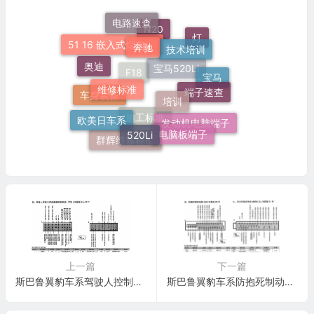
电路速查
奔驰
技术培训
N20
灯
51 16 嵌入式烟灰缸托架
奥迪
维修标准
端子速查
宝马
培训
宝马520Li
F18
车身装备
欧美日车系
520Li
电脑板端子
发动机电脑端子
施工标准
群辉维修标准
上一篇
下一篇
斯巴鲁翼豹车系驾驶人控制中间差速器控制系统(手动)电脑板24+24针端子
斯巴鲁翼豹车系防抱死制动系统 ABS 电脑板26针端子