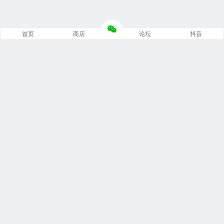
首页
商店
论坛
抖音
推荐栏目
修车笔记
技术培训
编程诊断