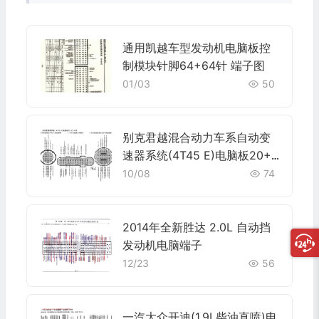
通用凯越车型发动机电脑板控
制模块针脚64+64针 端子图
01/03
50
别克君越混合动力车系自动变
速器系统(4T45 E)电脑板20+2
0+49针端子
10/08
74
2014年全新胜达 2.0L 自动挡
发动机电脑端子
12/23
56
一汽大众开迪(1.9L柴油直喷)电