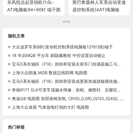
东风悦达起亚锐欧(1.6L-
斯巴鲁森林人车系自动变速
AT)电脑板94+60针 端子图
器控制系统(4AT)电脑板
35+35针端子
随机文章
大众波罗车系BBC发动机控制系统电脑板121针(续)端子
18 年后MQB 平台车 刷隐藏教程 中控设置自动锁止
宝马5系长轴距（F18）拆卸和安装右前车门传感器施工与复检标准
上海大众朗逸 MQB 数据总线联网 电路图
宝马5系长轴距（F18）拆卸和安装或更新加速踏板模块施工与复检标准
奔驰R171 SLK可变车顶漏水维修：前框、侧密封、后窗区域与排水检查
奥迪Q8 电路图 前部座椅加热, (3NS),(L0R),(Q1D),(Q4Q), 自 2018 年 7 月起 电路图
上海大众途观 气体放电灯泡的大灯 电路图
热门标签