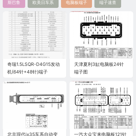
斯巴鲁
欧美日车系
电脑板端子
端子速查
奇瑞1.5LSQR-D4G15发动
天津夏利3缸电脑板24针
机(64针+48针)端子
端子图
北京现代ix35车系自动变
一汽大众宝来电脑板121针