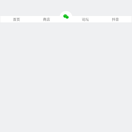
首页
商店
论坛
抖音
推荐栏目
修车笔记
技术培训
编程诊断