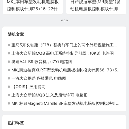
MK_本田车型发动机电脑板
日产骏逸车型(MR类型1)发
控制模块针脚26+16+22针
动机电脑板控制模块针脚
2 端子图
32+48+32针 端子图
随机文章
宝马5系长轴距（F18）替换前车门上的两个外后视镜施工与复检标准
上海大众新帕MQB 高电压系统控制导引线 , (0K3) 电路图
奥迪A4L B9 收音机 , (I7Y) 电路图
MK_凯迪拉克XLR车型发动机电脑板控制模块针脚56+73+56针 端子图
一汽大众探岳 座椅通风 电路图
【ODIS】应用提高
上海大众新帕MQB 进入及启动许可 电路图
MK_标致Magneti Marelle 8P车型发动机电脑板控制模块针脚35针 端子图
热门标签