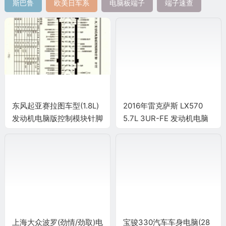
斯巴鲁
欧美日车系
电脑板端子
端子速查
东风起亚赛拉图车型(1.8L)
2016年雷克萨斯 LX570
发动机电脑版控制模块针脚
5.7L 3UR-FE 发动机电脑
81针 端子图
端子
上海大众波罗(劲情/劲取)电
宝骏330汽车车身电脑(28