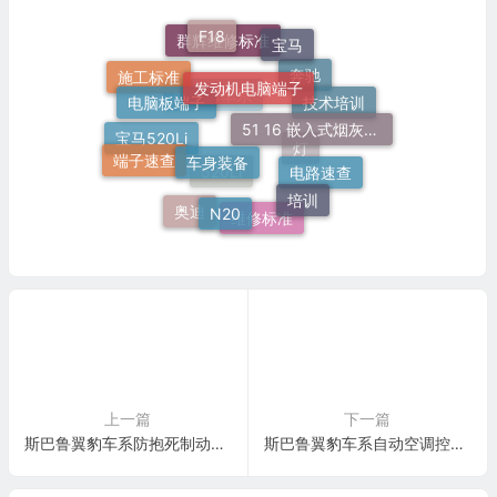
F18
宝马
群辉维修标准
发动机电脑端子
施工标准
电脑板端子
奔驰
技术培训
51 16 嵌入式烟灰缸托架
欧美日车系
车身装备
宝马520Li
端子速查
灯
电路速查
培训
520Li
N20
奥迪
维修标准
上一篇
下一篇
斯巴鲁翼豹车系防抱死制动系统 ABS(5.3L)电脑板31针端子
斯巴鲁翼豹车系自动空调控制系统电脑板 16+20针端子