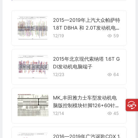
2015—2019年上汽大众帕萨特
1.8T DBHA 和 2.0T发动机电
脑端子
12/19
59
2015年北京现代索纳塔 1.6T G
DI发动机电脑端子
12/23
64
MK_丰田雅力士车型发动机电
脑版控制模块针脚126+60针
端子图
12/14
45
2016—2019年广汽讴歌CDX 1.