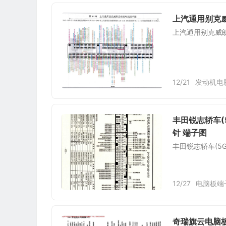
上汽通用别克
上汽通用别克威
12/21
发动机电
丰田锐志轿车(5
针 端子图
丰田锐志轿车(5G
12/27
电脑板端
奇瑞旗云电脑板