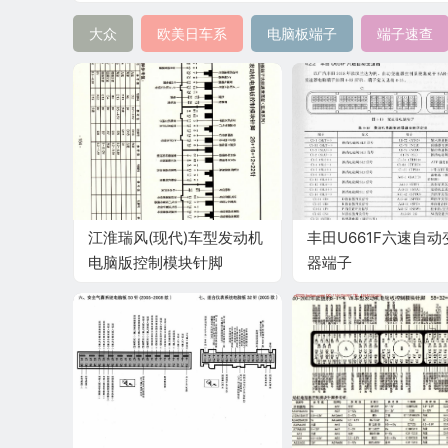
大众
欧美日车系
电脑板端子
端子速查
江淮瑞风(现代)车型发动机
丰田U661F六速自动
电脑版控制模块针脚
器端子
26+16+12+22针 端子图