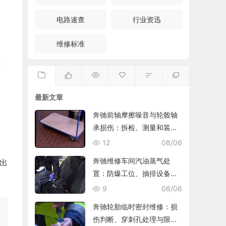
电路速查
行业资迅
维修标准
最新文章
奔驰前轴摩擦噪音与轮毂轴
承损伤：拆检、测量和装复
复查
12
08/06
奔驰维修车间汽油蒸气处
出
置：防爆工位、抽排设备与
燃油收集
9
08/06
奔驰轮胎临时密封维修：损
伤判断、穿刺孔处理与限速