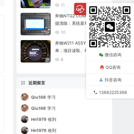
复查
11
08/06
奔驰NTG2 COMAND个人数
据清除：系统菜单、恢复出
厂与结果确认
10
08/06
奔驰W211 ASSYST保养菜
单：项目读取、单项确认与
微信咨询
复位核查
8
08/06
QQ咨询
抖音咨询
近期留言
13662225366
Qiu168
学习
Qiu168
学习
Hn1979
收到
Hn1979
收到