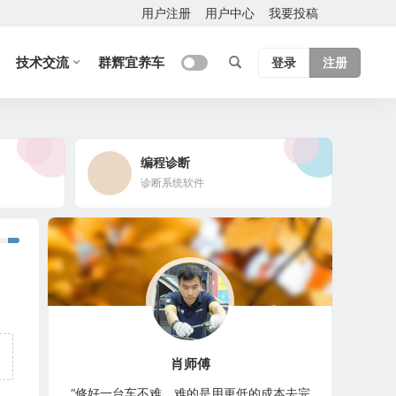
用户注册
用户中心
我要投稿
技术交流
群辉宜养车
登录
注册
编程诊断
诊断系统软件
肖师傅
“修好一台车不难，难的是用更低的成本去完