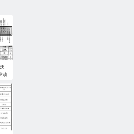
沃
0发动
50