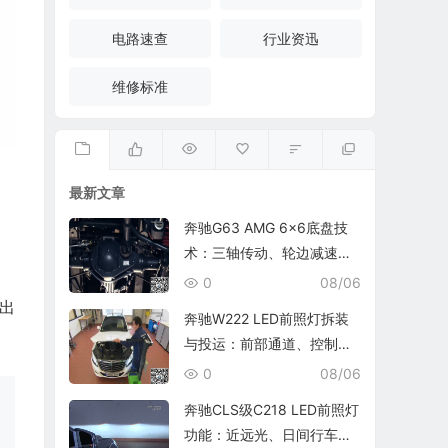
电路速查
行业资迅
维修标准
最新文章
奔驰G63 AMG 6×6底盘技
术：三轴传动、轮边减速与
轮胎压力调节
0
08/06
出
奔驰W222 LED前照灯拆装
与投运：前部通道、控制单
元和识别码写入
0
08/06
奔驰CLS级C218 LED前照灯
功能：近远光、日间行车灯