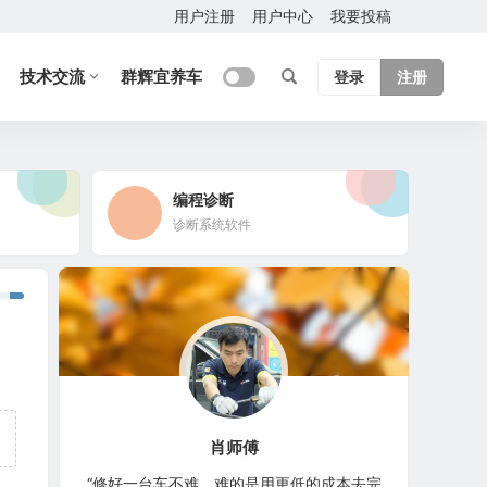
用户注册
用户中心
我要投稿
技术交流
群辉宜养车
登录
注册
编程诊断
诊断系统软件
肖师傅
“修好一台车不难，难的是用更低的成本去完