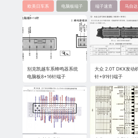
欧美日车系
电脑板端子
端子速查
马自达
别克凯越车系蜂鸣器系统
大众 2.0T DKX发动机
电脑板8+16针端子
针+91针)端子