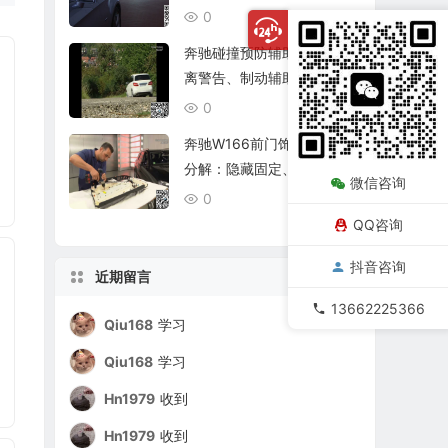
与动态配光
0
08/06
奔驰碰撞预防辅助系统：距
离警告、制动辅助与功能边
界
0
08/06
奔驰W166前门饰板拆装与
分解：隐藏固定、拉索、开
微信咨询
关和内饰组件
0
08/06
QQ咨询
抖音咨询
近期留言
13662225366
Qiu168
学习
Qiu168
学习
Hn1979
收到
Hn1979
收到