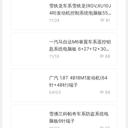
雪铁龙车系雪铁龙(RGV,XU10J
4R)发动机控制系统电脑板55
针端子
11/24
81
一汽马自达M6睿翼车系遥控钥
匙系统电脑板 6+27+12+30针
端子
11/19
88
广汽 1.8T 4B18M1发动机(64
针+48针)端子
04/03
89
雪佛兰科帕奇车系防盗系统电
脑板6针端子