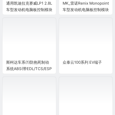
通用凯迪拉克赛威LP1 2.8L
MK_雷诺Renix Monopoint
车型发动机电脑板控制模块
车型发动机电脑板控制模块
针脚64+64针 端子图
针脚35针 端子图
斯柯达车系(1)防抱死制动
众泰云100系列 EV端子
系统ABS(带EDL/TCS/ESP
车型)端子