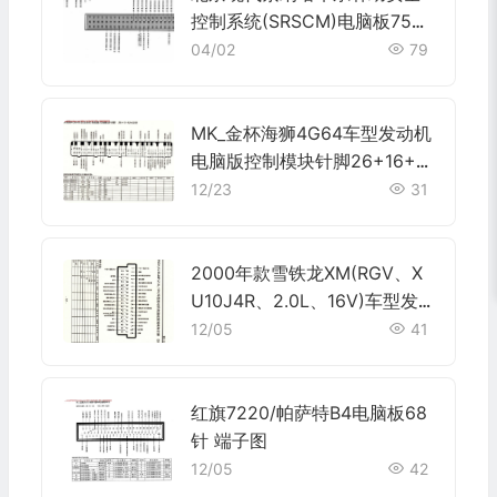
控制系统(SRSCM)电脑板75针
端子
04/02
79
MK_金杯海狮4G64车型发动机
电脑版控制模块针脚26+16+1
2+22针 端子图
12/23
31
2000年款雪铁龙XM(RGV、X
U10J4R、2.0L、16V)车型发
动机电脑板控制模块针脚55针
12/05
41
端子图
红旗7220/帕萨特B4电脑板68
针 端子图
12/05
42