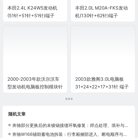
本田2.4L K24W5发动机
丰田2.0L M20A-FKS发动
(51针+51针+51针)端子
机(130针+62针)端子
2000-2003年款沃尔沃车
2003款雅阁3.0L电脑板
型发动机电脑板控制模块针
31+24+22+17+31针 端子
脚70+50针 端子图
图
随机文章
奔驰部分更换后的未镀锡接缝环氧修复：焊点处理、填补与防腐
奔驰W166辅助蓄电池拆装：行李厢侧部进入、断电顺序与功能复查