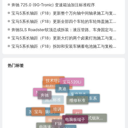
奔驰 725.0 (9G-Tronic) 变速箱油加注标准程序
宝马5系长轴距（F18）更新整个万向轴中间轴承施工与复检标准
宝马5系长轴距（F18）更新全部四个车轮的车轮饰盖施工与复检标准
奔驰SLS Roadster软顶总成拆装：液压管路、车身固定与吊装定位
宝马5系长轴距（F18）更新大灯的两个卤素灯泡施工与复检标准
宝马5系长轴距（F18）拆卸和安装车辆蓄电池施工与复检标准
热门标签
技术培训
宝马520Li
奥迪
奔驰
群辉维修标准
维修标准
N20
欧美日车系
车身装备
培训
施工标准
宝马
电脑板端子
发动机电脑端子
F18
51 16 嵌入式烟灰缸托架
灯
电路速查
端子速查