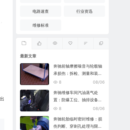
电路速查
行业资迅
维修标准
最新文章
奔驰前轴摩擦噪音与轮毂轴
承损伤：拆检、测量和装复
复查
8
08/06
奔驰维修车间汽油蒸气处
出
置：防爆工位、抽排设备与
燃油收集
8
08/06
奔驰轮胎临时密封维修：损
伤判断、穿刺孔处理与限速