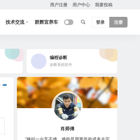
用户注册
用户中心
我要投稿
技术交流
群辉宜养车
登录
注册
编程诊断
诊断系统软件
肖师傅
“修好一台车不难，难的是用更低的成本去完