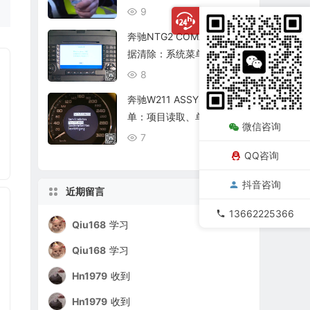
复查
9
08/06
奔驰NTG2 COMAND个人数
据清除：系统菜单、恢复出
厂与结果确认
8
08/06
奔驰W211 ASSYST保养菜
单：项目读取、单项确认与
微信咨询
复位核查
7
08/06
QQ咨询
抖音咨询
近期留言
13662225366
Qiu168
学习
Qiu168
学习
Hn1979
收到
Hn1979
收到