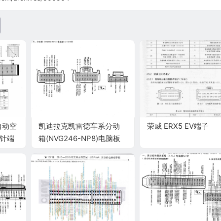
自动空
凯迪拉克凯雷德车系分动
荣威 ERX5 EV端子
0针端
箱(NVG246-NP8)电脑板
16+16+4针端子