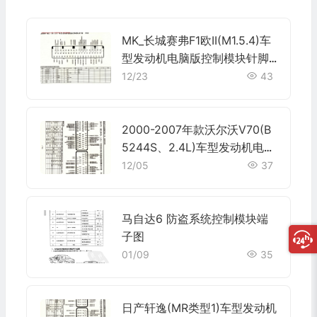
MK_长城赛弗F1欧II(M1.5.4)车
型发动机电脑版控制模块针脚5
5针 端子图
12/23
43
2000-2007年款沃尔沃V70(B
5244S、2.4L)车型发动机电脑
板控制模块针脚70+50针 端子
12/05
37
图
马自达6 防盗系统控制模块端
子图
01/09
35
日产轩逸(MR类型1)车型发动机