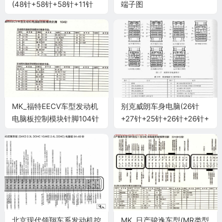
(48针+58针+58针+11针
端子图
+12针+ 24针)端子
MK_福特EECV车型发动机
别克威朗车身电脑(26针
电脑板控制模块针脚104针
+27针+25针+26针+26针+
1 端子图
27针+26针)端子
北京现代领翔车系发动机控
MK_日产骏逸车型(MR类型