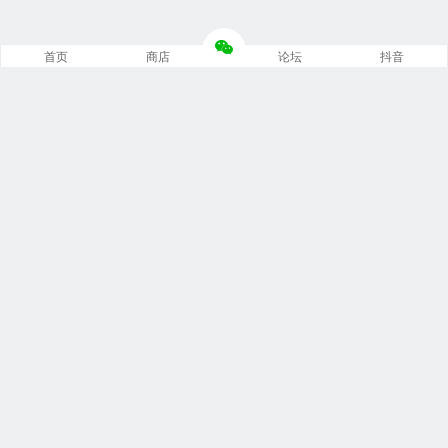
首页
商店
论坛
抖音
推荐栏目
修车笔记
技术培训
编程诊断