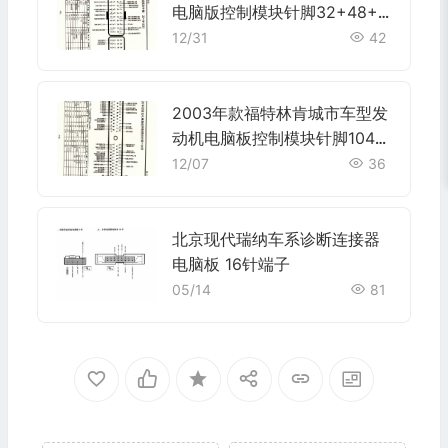
电脑版控制模块针脚32+48+3
2针 端子图
12/31
42
2003年款福特林肯城市车型发
动机电脑板控制模块针脚104针
端子图
12/07
36
北京现代瑞纳车系诊断连接器
电脑板 16针端子
05/14
81