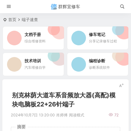
群辉宜修车
首页
端子速查
文档手册
修车笔记
综合维修资料
分享记录修车过程
技术培训
编程诊断
汽车维修自学
诊断系统软件
别克林荫大道车系音频放大器(高配)模
块电脑板22+26针端子
2024年10月7日 13:20:00
肖师傅
阅读模式
72
摘要