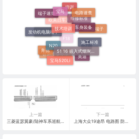
宝马
培训
电路速查
端子速查
技术培训
车身装备
维修标准
欧美日车系
发动机电脑端子
电脑板端子
520Li
施工标准
N20
51 16 嵌入式烟灰缸托架
F18
灯
奔驰
奥迪
群辉维修标准
宝马520Li
上一篇
下一篇
三菱蓝瑟翼豪/陆神车系巡航控制系统电脑板 118针端子
上海大众19途昂 电路图 防抱死制动系统(ABS) 电路图