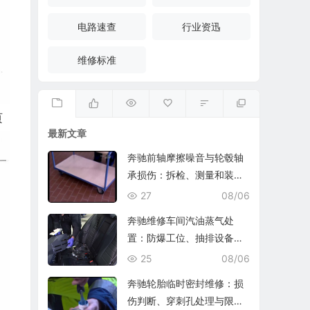
电路速查
行业资迅
维修标准
页
最新文章
奔驰前轴摩擦噪音与轮毂轴
承损伤：拆检、测量和装复
复查
27
08/06
奔驰维修车间汽油蒸气处
置：防爆工位、抽排设备与
燃油收集
25
08/06
奔驰轮胎临时密封维修：损
伤判断、穿刺孔处理与限速