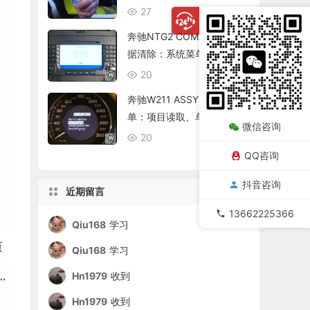
复查
27
08/06
奔驰NTG2 COMAND个人数
据清除：系统菜单、恢复出
厂与结果确认
20
08/06
奔驰W211 ASSYST保养菜
单：项目读取、单项确认与
微信咨询
复位核查
20
08/06
QQ咨询
抖音咨询
近期留言
13662225366
Qiu168
学习
页
Qiu168
学习
Hn1979
收到
Hn1979
收到