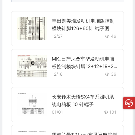
丰田凯美瑞发动机电脑版控制
模块针脚126+60针 端子图
12/27
46
MK_日产尼桑车型发动机电脑
板控制模块针脚12+12+19+24
+6+36针 端子图
12/18
36
长安铃木天语SX4车系照明系
统电脑板 10 针端子
01/01
101
雪佛兰景程V-car车系巡航管制