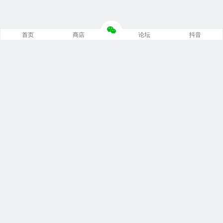
首页
商店
论坛
抖音
推荐栏目
修车笔记
技术培训
编程诊断