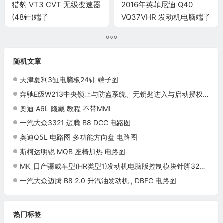
猎豹 VT3 CVT 无级变速器
2016年英菲尼迪 Q40
(48针)端子
VQ37VHR 发动机电脑端子
随机文章
天津夏利3缸电脑板24针 端子图
奔驰E级W213中央锁止与防盗系统、无钥匙进入与启动授权（三）
奥迪 A6L 隐藏 教程 不带MMI
一汽大众3321 迈腾 B8 DCC 电路图
奥迪Q5L 电路图 多功能方向盘 电路图
斯柯达明锐 MQB 座椅加热 电路图
MK_日产骊威车型(HR类型1)发动机电脑版控制模块针脚32+48+32 端子图
一汽大众迈腾 B8 2.0 升汽油发动机 , DBFC 电路图
热门标签