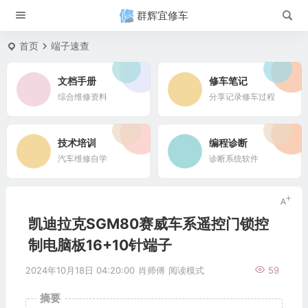
群辉宜修车
首页
端子速查
文档手册
修车笔记
综合维修资料
分享记录修车过程
技术培训
编程诊断
汽车维修自学
诊断系统软件
凯迪拉克SGM80赛威车系遥控门锁控
制电脑板16+10针端子
2024年10月18日 04:20:00
肖师傅
阅读模式
59
摘要