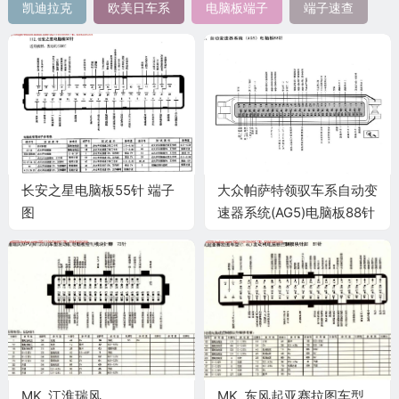
凯迪拉克
欧美日车系
电脑板端子
端子速查
长安之星电脑板55针 端子
大众帕萨特领驭车系自动变
图
速器系统(AG5)电脑板88针
端子
MK_江淮瑞风
MK_东风起亚赛拉图车型