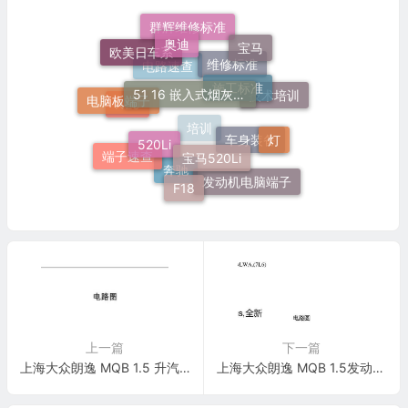
奥迪
群辉维修标准
宝马
欧美日车系
施工标准
51 16 嵌入式烟灰缸托架
维修标准
电路速查
电脑板端子
技术培训
N20
520Li
灯
宝马520Li
培训
车身装备
端子速查
发动机电脑端子
奔驰
F18
上一篇
下一篇
上海大众朗逸 MQB 1.5 升汽油发动机 , DMBA,(7L6) 电路图
上海大众朗逸 MQB 1.5发动机 DLWA 电路图