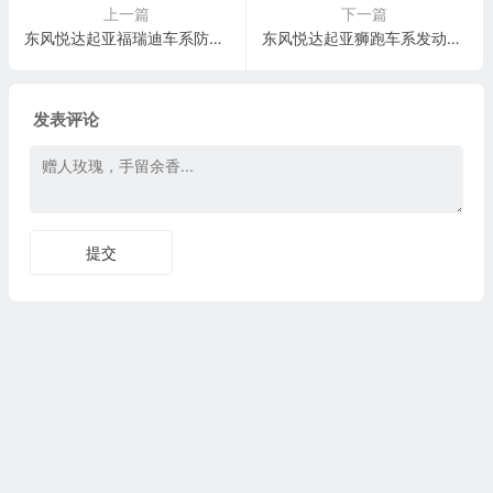
上一篇
下一篇
东风悦达起亚福瑞迪车系防抱死制动系统(ABS)电脑板38针端子
东风悦达起亚狮跑车系发动机控制系统(2.0L DOHC)电脑板81 针端子
发表评论