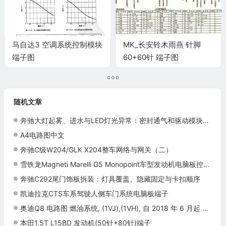
马自达3 空调系统控制模块
MK_长安铃木雨燕 针脚
端子图
60+60针 端子图
随机文章
奔驰大灯起雾、进水与LED灯光异常：密封通气和驱动模块诊断
A4电路图中文
奔驰C级W204/GLK X204整车网络与网关（二）
雪铁龙Magneti Marelli G5 Monopoint车型发动机电脑板控制模块针脚35针2 端子图
奔驰C292尾门饰板拆装：灯具覆盖、隐藏固定与卡扣顺序
凯迪拉克CTS车系驾驶人侧车门系统电脑板端子
奥迪Q8 电路图 燃油系统, (1VJ),(1VH), 自 2018 年 6 月起 电路图
本田1.5T L15BD 发动机(50针+80针)端子