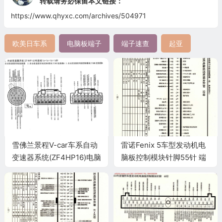
转载请务必保留本文链接：
https://www.qhyxc.com/archives/504971
欧美日车系
电脑板端子
端子速查
起亚
雪佛兰景程V-car车系自动
雷诺Fenix 5车型发动机电
变速器系统(ZF4HP16)电脑
脑板控制模块针脚55针 端
板16+16+16+16针端子
子图