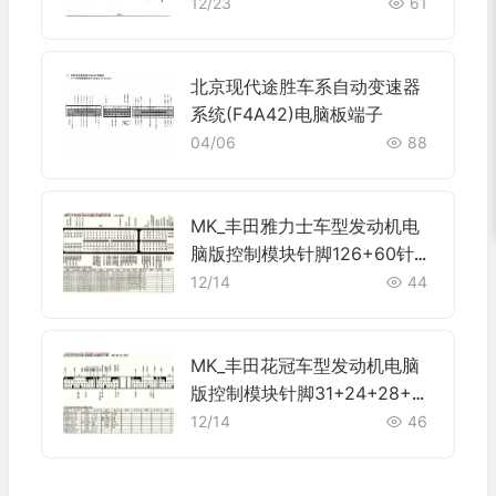
12/23
61
北京现代途胜车系自动变速器
系统(F4A42)电脑板端子
04/06
88
MK_丰田雅力士车型发动机电
脑版控制模块针脚126+60针
端子图
12/14
44
MK_丰田花冠车型发动机电脑
版控制模块针脚31+24+28+22
针 端子图
12/14
46