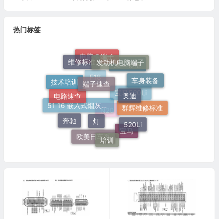
热门标签
发动机电脑端子
维修标准
电脑板端子
施工标准
端子速查
车身装备
技术培训
奥迪
电路速查
F18
宝马520Li
群辉维修标准
灯
51 16 嵌入式烟灰缸托架
520Li
奔驰
N20
培训
宝马
欧美日车系