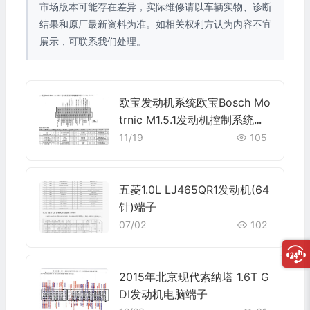
市场版本可能存在差异，实际维修请以车辆实物、诊断
结果和原厂最新资料为准。如相关权利方认为内容不宜
展示，可联系我们处理。
欧宝发动机系统欧宝Bosch Mo
trnic M1.5.1发动机控制系统电
脑板55针(2.0L、2.2L)端子
11/19
105
五菱1.0L LJ465QR1发动机(64
针)端子
07/02
102
2015年北京现代索纳塔 1.6T G
DI发动机电脑端子