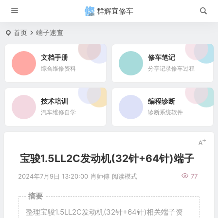
群辉宜修车
首页
端子速查
文档手册
修车笔记
综合维修资料
分享记录修车过程
技术培训
编程诊断
汽车维修自学
诊断系统软件
宝骏1.5LL2C发动机(32针+64针)端子
2024年7月9日 13:20:00
肖师傅
阅读模式
77
摘要
整理宝骏1.5LL2C发动机(32针+64针)相关端子资