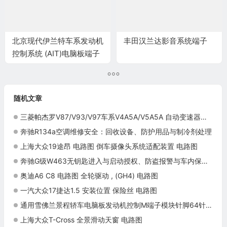
北京现代伊兰特车系发动机
丰田汉兰达影音系统端子
控制系统 (AIT)电脑板端子
随机文章
三菱帕杰罗V87/V93/V97车系V4A5A/V5A5A 自动变速器控制系统电脑板 72+146针端子
奔驰R134a空调维修安全：回收设备、防护用品与制冷剂处理
上海大众19途昂 电路图 倒车摄像头系统适配装置 电路图
奔驰G级W463无钥匙进入与启动授权、防盗报警与车内保护（三）
奥迪A6 C8 电路图 全轮驱动 , (GH4) 电路图
一汽大众17捷达1.5 安装位置 保险丝 电路图
通用雪佛兰景程轿车电脑板发动机控制M端子模块针脚64针 端子图
上海大众T-Cross 全景滑动天窗 电路图