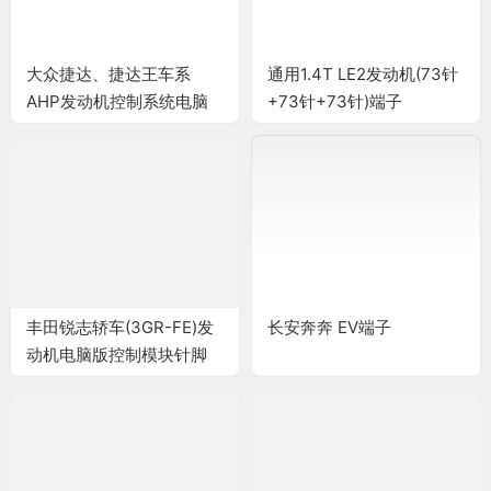
大众捷达、捷达王车系
通用1.4T LE2发动机(73针
AHP发动机控制系统电脑
+73针+73针)端子
板80针(续)端子
丰田锐志轿车(3GR-FE)发
长安奔奔 EV端子
动机电脑版控制模块针脚
34+35+32+33+35+31针
端子图