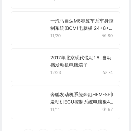
一汽马自达M6睿翼车系车身控
制系统(BCM)电脑板 24+8+3
0+6+6+16+16+16针端子
11/20
80
2017年北京现代悦动1.6L自动
挡发动机电脑端子
12/23
74
奔驰发动机系统奔驰HFM-SP|I
发动机ECU控制系统电脑板44
+44针端子
11/11
87