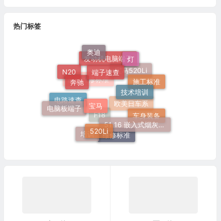
热门标签
奥迪
灯
端子速查
发动机电脑端子
奔驰
N20
宝马520Li
施工标准
技术培训
群辉维修标准
宝马
电脑板端子
电路速查
欧美日车系
51 16 嵌入式烟灰缸托架
车身装备
520Li
F18
培训
维修标准