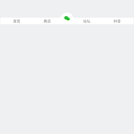
首页
商店
论坛
抖音
推荐栏目
修车笔记
技术培训
编程诊断