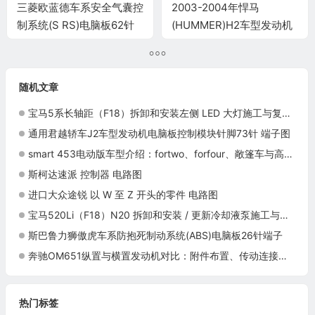
三菱欧蓝德车系安全气囊控
2003-2004年悍马
制系统(S RS)电脑板62针
(HUMMER)H2车型发动机
端子
电脑板控制B模块针脚80针
端子图
随机文章
宝马5系长轴距（F18）拆卸和安装左侧 LED 大灯施工与复检标准
通用君越轿车J2车型发动机电脑板控制模块针脚73针 端子图
smart 453电动版车型介绍：fortwo、forfour、敞篷车与高压部件识别
斯柯达速派 控制器 电路图
进口大众途锐 以 W 至 Z 开头的零件 电路图
宝马520Li（F18）N20 拆卸和安装 / 更新冷却液泵施工与复检标准
斯巴鲁力狮傲虎车系防抱死制动系统(ABS)电脑板26针端子
奔驰OM651纵置与横置发动机对比：附件布置、传动连接与维修入口
热门标签