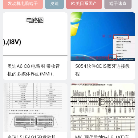
发动机电脑端子
奥迪
欧美日系国产
端子速查
奥迪A6 C8 电路图 带收音
5054软件ODIS蓝牙连接教
机的多媒体界面(MMI) ,
程
(I8E),(I8V) 电路图
奇瑞1.5LE4G15B发动机
MK_现代雅绅特1.6L(AT)车