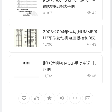
凯迪拉克CTS 暖风、通风、空
调控制模块端子图
01/07
42
2003-2004年悍马(HUMMER)
H2车型发动机电脑板控制B模
块针脚80针 端子图
12/06
43
斯柯达明锐 MQB 手动空调 电
路图
11/02
65