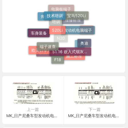
电脑板端子
技术培训
宝马520Li
奔驰
520Li
维修标准
发动机电脑端子
培训
车身装备
宝马
电路速查
奥迪
端子速查
N20
51 16 嵌入式烟灰缸托架
灯
欧美日车系
施工标准
群辉维修标准
F18
上一篇
下一篇
MK_日产尼桑车型发动机电脑板控制模块针脚16+20+20+20针1 端子图
MK_日产尼桑车型发动机电脑板控制模块针脚16+20+20+20针11 端子图