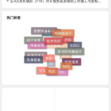
宝马5系长轴距（F18）停车预热装置辅助工作施工与复检标准
热门标签
群辉维修标准
电脑板端子
技术培训
施工标准
维修标准
端子速查
F18
520Li
发动机电脑端子
奔驰
51 16 嵌入式烟灰缸托架
车身装备
欧美日车系
奥迪
N20
电路速查
培训
灯
宝马
宝马520Li