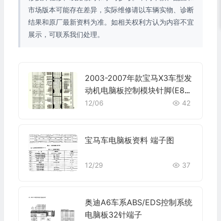
市场版本可能存在差异，实际维修请以车辆实物、诊断
结果和原厂最新资料为准。如相关权利方认为内容不宜
展示，可联系我们处理。
2003-2007年款宝马X3车型发
动机电脑板控制模块针脚(E83
256S5 2.5L)9+24+52+40+9
12/06
42
针 端子图
宝马车电脑板资料 端子图
12/29
37
奥迪A6车系ABS/EDS控制系统
电脑板32针端子