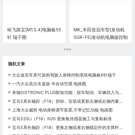
哈飞路宝[M1.5.4]电脑板55
MK_丰田皇冠车型(发动机
针 端子图
5GR-FE)发动机电脑版控制
模块针脚
34+35+32+33+35+31针
端子图
随机文章
大众途安车系可加热驾驶人座椅控制系统电脑板6针端子
一汽大众高尔夫嘉旅 半自动空调 电路图
奔驰DISTRONIC PLUS附加功能：跟车制动、车辆切入与驾驶员接管
宝马5系长轴距（F18）拆卸、安装或更新左侧或右侧内窗框盖板施工与复检标准
上海大众威然 电动座椅调节装置,不带记忆功能 电路图
宝马520Li（F18）N20 更换氧传感器施工与复检标准
宝马5系长轴距（F18）更换左侧或者右侧稳定杆的支撑杆施工与复检标准