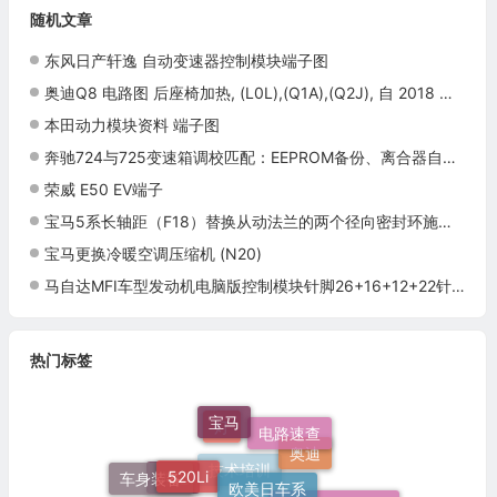
随机文章
东风日产轩逸 自动变速器控制模块端子图
奥迪Q8 电路图 后座椅加热, (L0L),(Q1A),(Q2J), 自 2018 年 6 月起 电路图
本田动力模块资料 端子图
奔驰724与725变速箱调校匹配：EEPROM备份、离合器自适应与路试验证
荣威 E50 EV端子
宝马5系长轴距（F18）替换从动法兰的两个径向密封环施工与复检标准
宝马更换冷暖空调压缩机 (N20)
马自达MFI车型发动机电脑版控制模块针脚26+16+12+22针2 端子图
热门标签
宝马
电路速查
灯
520Li
欧美日车系
奥迪
车身装备
发动机电脑端子