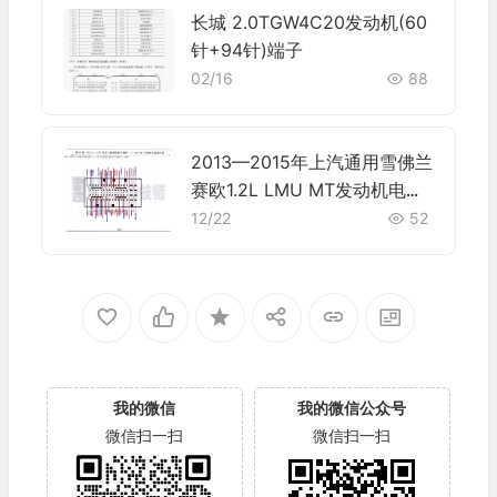
长城 2.0TGW4C20发动机(60
针+94针)端子
02/16
88
2013—2015年上汽通用雪佛兰
赛欧1.2L LMU MT发动机电脑
端子
12/22
52
我的微信
我的微信公众号
微信扫一扫
微信扫一扫