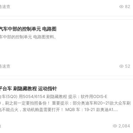
路速查
82
汽车中部的控制单元 电路图
车中部的控制单元 电路图资料。
路速查
52
 平台车 刷隐藏教程 运动指针
台车(5Q0) 用5054/6154 刷隐藏教程 提示：软件用ODIS‐E
1/12.20，刷之前一定要拍照备份！ 重要提示：部分奥迪车和20~21款大众车刷
能点火，发动机舱盖需要打开！ MQB 车：19‐21 款奥迪A1....
迪
2,084