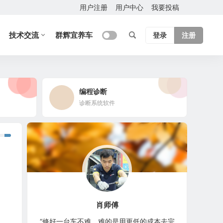
用户注册
用户中心
我要投稿
技术交流
群辉宜养车
登录
注册
编程诊断
诊断系统软件
肖师傅
“修好一台车不难，难的是用更低的成本去完