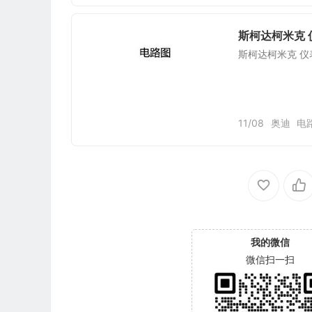
斯柯达柯米克 
斯柯达柯米克 仪
11/08
奥迪
电
我的微信
微信扫一扫