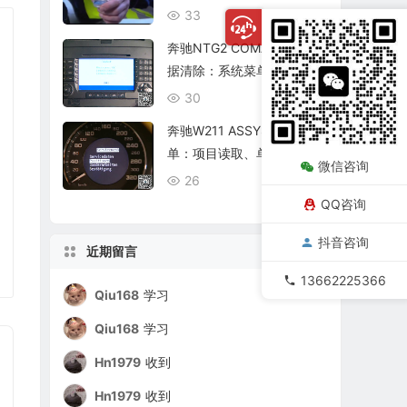
复查
33
08/06
奔驰NTG2 COMAND个人数
据清除：系统菜单、恢复出
厂与结果确认
30
08/06
奔驰W211 ASSYST保养菜
单：项目读取、单项确认与
微信咨询
复位核查
26
08/06
QQ咨询
抖音咨询
近期留言
13662225366
Qiu168
学习
Qiu168
学习
Hn1979
收到
Hn1979
收到