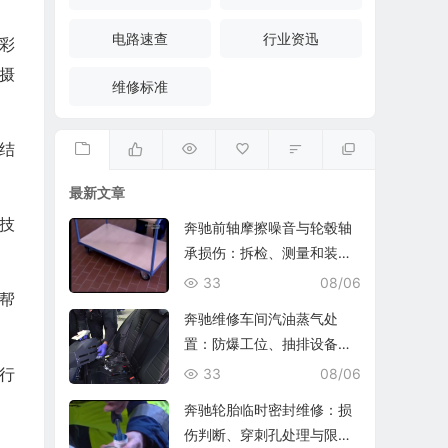
电路速查
行业资迅
的彩
摄
维修标准
结
最新文章
技
奔驰前轴摩擦噪音与轮毂轴
承损伤：拆检、测量和装复
复查
33
08/06
帮
奔驰维修车间汽油蒸气处
置：防爆工位、抽排设备与
燃油收集
行
33
08/06
奔驰轮胎临时密封维修：损
伤判断、穿刺孔处理与限速