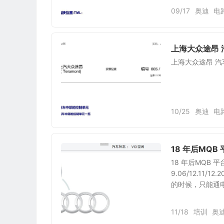
09/17
奥迪
电
上海大众途昂 
上海大众途昂 汽
10/25
奥迪
电
18 年后MQB
18 年后MQB 平
9.06/12.1
的时候，只能通电不
11/18
培训
奥