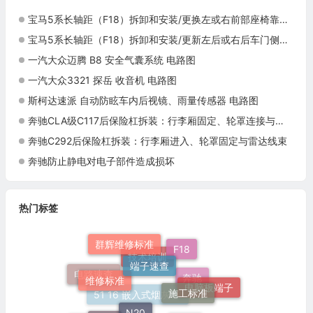
宝马5系长轴距（F18）拆卸和安装/更换左或右前部座椅靠背的后面板施工与复检标准
宝马5系长轴距（F18）拆卸和安装/更新左后或右后车门侧窗上的遮阳卷帘施工与复检标准
一汽大众迈腾 B8 安全气囊系统 电路图
一汽大众3321 探岳 收音机 电路图
斯柯达速派 自动防眩车内后视镜、雨量传感器 电路图
奔驰CLA级C117后保险杠拆装：行李厢固定、轮罩连接与侧部脱开
奔驰C292后保险杠拆装：行李厢进入、轮罩固定与雷达线束
奔驰防止静电对电子部件造成损坏
热门标签
群辉维修标准
F18
端子速查
维修标准
技术培训
施工标准
电路速查
电脑板端子
奔驰
N20