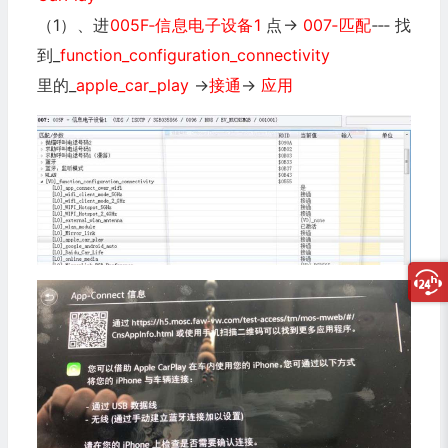
（1）、进
005F‐信息电子设备1
点→
007‐匹配
‐‐‐ 找
到_
function_configuration_connectivity
里的_
apple_car_play
→
接通
→
应用