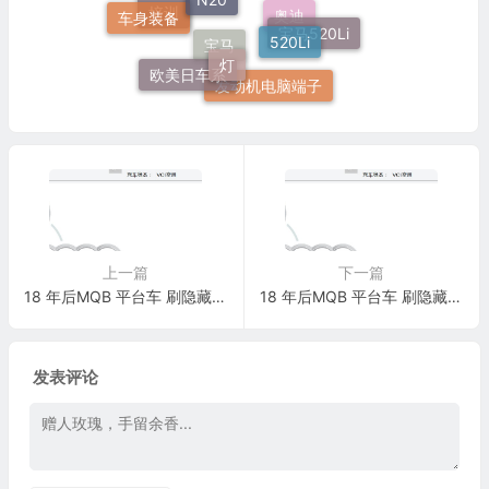
51 16 嵌入式烟灰缸托架
车身装备
520Li
培训
宝马520Li
奥迪
灯
宝马
欧美日车系
发动机电脑端子
上一篇
下一篇
18 年后MQB 平台车 刷隐藏教程 车载WIFI
18 年后MQB 平台车 刷隐藏教程 牌照卤素灯改成LED 灯
发表评论