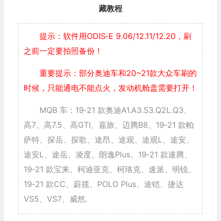
藏教程
提示：软件用ODIS‐E 9.06/12.11/12.20，刷
之前一定要拍照备份！
重要提示：部分奥迪车和20~21款大众车刷的
时候，只能通电不能点火，发动机舱盖需要打开！
MQB 车：19‐21 款奥迪A1.A3.S3.Q2L.Q3、
高7、高7.5、高GTI、嘉旅、迈腾B8、19‐21 款帕
萨特、探岳、探歌、途昂、途观、途观L、途安、
途安L、途岳、凌度、朗逸Plus、19‐21 款速腾、
19‐21 款宝来、柯迪亚克、柯珞克、速派、明锐、
19‐21 款CC、蔚揽、POLO Plus、途铠、捷达
VS5、VS7、威然.