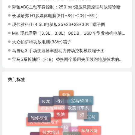
奔驰ABC主动车身控制：250 bar液压悬架原理与故障诊断
长城哈弗 H1多媒体电脑(8针+8针+20针+5针)
现代雅科仕(4.5L)电脑板35+26+28+30针 端子图
MK_现代君爵（3.3L、3.8L）G6DB、G6D车型发动机电脑板控制模块针脚80+80针 端子图
大众帕萨特功放电脑(38针)端子
马自达3 手动变速器车型动力传动控制模块端子图
宝马5系长轴距（F18）替换两个采用失压续跑轮胎技术的轮辋施工与复检标准
热门标签
培训
奥迪
宝马520Li
奔驰
灯
N20
维修标准
技术培训
520Li
宝马
欧美日车系
车身装备
群辉维修标准
发动机电脑端子
施工标准