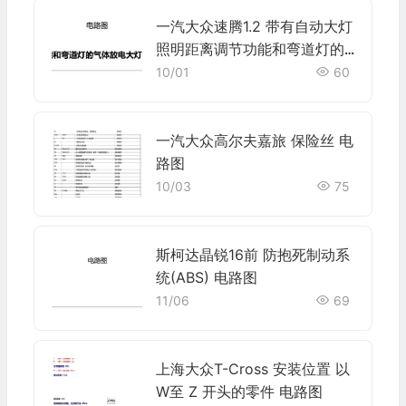
一汽大众速腾1.2 带有自动大灯
照明距离调节功能和弯道灯的
气体放电大灯(双氙气灯) , CG
10/01
60
MA,CYAA,(GP1) 电路图
一汽大众高尔夫嘉旅 保险丝 电
路图
10/03
75
斯柯达晶锐16前 防抱死制动系
统(ABS) 电路图
11/06
69
上海大众T-Cross 安装位置 以
W至 Z 开头的零件 电路图