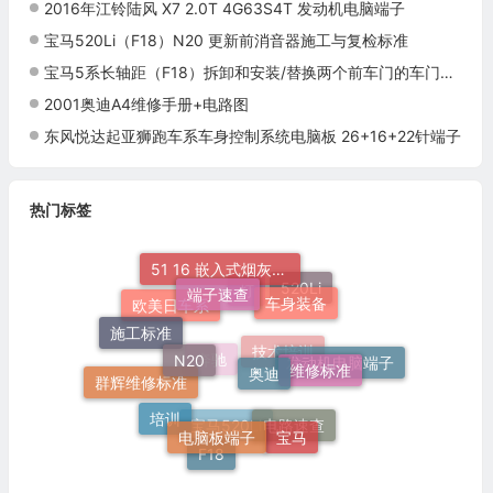
2016年江铃陆风 X7 2.0T 4G63S4T 发动机电脑端子
宝马520Li（F18）N20 更新前消音器施工与复检标准
宝马5系长轴距（F18）拆卸和安装/替换两个前车门的车门锁施工与复检标准
2001奥迪A4维修手册+电路图
东风悦达起亚狮跑车系车身控制系统电脑板 26+16+22针端子
热门标签
51 16 嵌入式烟灰缸托架
端子速查
车身装备
520Li
灯
欧美日车系
施工标准
N20
奥迪
维修标准
发动机电脑端子
技术培训
奔驰
群辉维修标准
培训
电脑板端子
宝马
电路速查
宝马520Li
F18