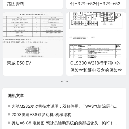
路图资料
针+32针+52针+32针+52
针)
荣威 E50 EV
CLS300 W218行李箱中的
保险丝和继电器盒的保险丝
分配
随机文章
奔驰M282发动机技术说明：双缸停用、TWAS气缸涂层与汽油微粒滤清器
2003奥迪A88缸发动机-机械结构
奥迪A6 C8 电路图 驾驶员辅助系统的前部摄像头 , (QK1) 电路图