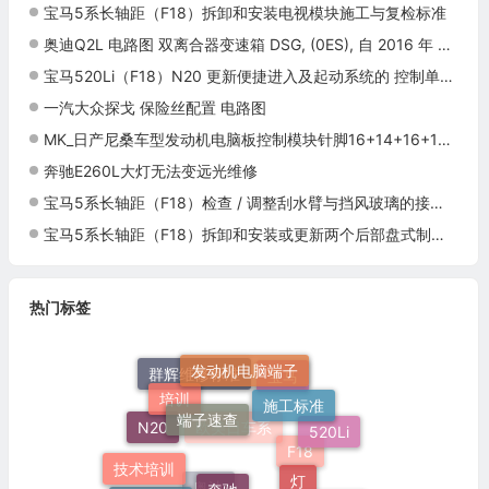
宝马5系长轴距（F18）拆卸和安装电视模块施工与复检标准
奥迪Q2L 电路图 双离合器变速箱 DSG, (0ES), 自 2016 年 6 月起 电路图
宝马520Li（F18）N20 更新便捷进入及起动系统的 控制单元施工与复检标准
一汽大众探戈 保险丝配置 电路图
MK_日产尼桑车型发动机电脑板控制模块针脚16+14+16+18针1 端子图
奔驰E260L大灯无法变远光维修
宝马5系长轴距（F18）检查 / 调整刮水臂与挡风玻璃的接触角度施工与复检标准
宝马5系长轴距（F18）拆卸和安装或更新两个后部盘式制动器的制动摩擦片施工与复检标准
热门标签
发动机电脑端子
施工标准
宝马
培训
群辉维修标准
端子速查
520Li
N20
灯
技术培训
奔驰
欧美日车系
F18