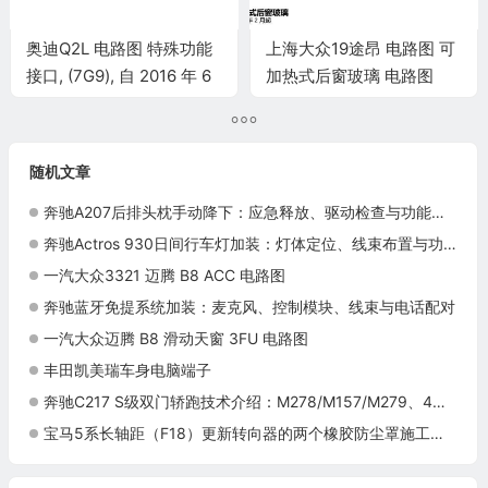
奥迪Q2L 电路图 特殊功能
上海大众19途昂 电路图 可
接口, (7G9), 自 2016 年 6
加热式后窗玻璃 电路图
月起 电路图
随机文章
奔驰A207后排头枕手动降下：应急释放、驱动检查与功能复位
奔驰Actros 930日间行车灯加装：灯体定位、线束布置与功能检查
一汽大众3321 迈腾 B8 ACC 电路图
奔驰蓝牙免提系统加装：麦克风、控制模块、线束与电话配对
一汽大众迈腾 B8 滑动天窗 3FU 电路图
丰田凯美瑞车身电脑端子
奔驰C217 S级双门轿跑技术介绍：M278/M157/M279、4MATIC与驾驶辅助
宝马5系长轴距（F18）更新转向器的两个橡胶防尘罩施工与复检标准