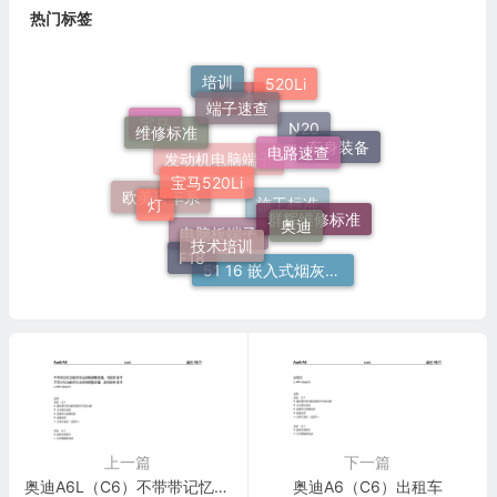
热门标签
培训
520Li
端子速查
奔驰
维修标准
宝马
电路速查
N20
车身装备
宝马520Li
发动机电脑端子
灯
奥迪
欧美日车系
群辉维修标准
施工标准
技术培训
电脑板端子
F18
51 16 嵌入式烟灰缸托架
上一篇
下一篇
奥迪A6L（C6）不带带记忆功能的电动座椅调整装置，驾驶员座椅,副驾驶员座椅
奥迪A6（C6）出租车