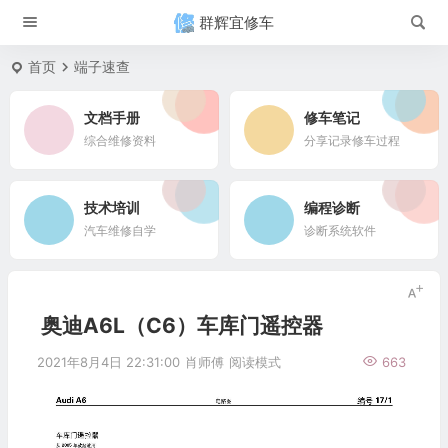
群辉宜修车
首页
端子速查
文档手册
修车笔记
综合维修资料
分享记录修车过程
技术培训
编程诊断
汽车维修自学
诊断系统软件
奥迪A6L（C6）车库门遥控器
2021年8月4日 22:31:00
肖师傅
阅读模式
663