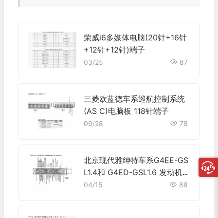
荣威i6多媒体电脑(20针+16针
+12针+12针)端子
03/25
87
三菱欧蓝德车系巡航控制系统
(AS C)电脑板 118针端子
09/28
78
北京现代雅绅特车系G4EE-GS
L1.4和 G4ED-GSL1.6 发动机控
制系统(M/T)电脑板94针端子
04/15
88