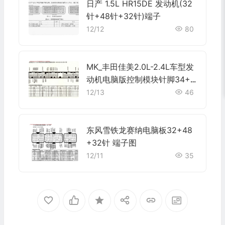
日产 1.5L HR15DE 发动机(32
针+48针+32针)端子
12/12
80
MK_丰田佳美2.0L-2.4L车型发
动机电脑版控制模块针脚34+3
5+32+33+35+31针 端子图
12/13
46
东风雪铁龙赛纳电脑板32+48
+32针 端子图
12/11
35