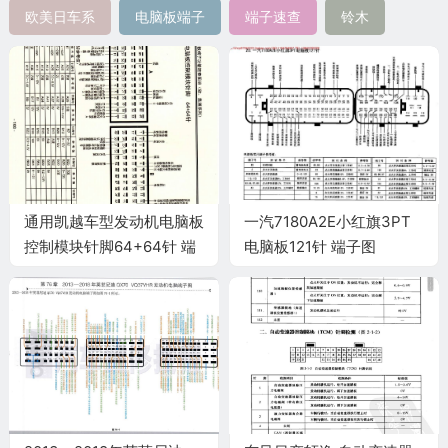
欧美日车系
电脑板端子
端子速查
铃木
通用凯越车型发动机电脑板
一汽7180A2E小红旗3PT
控制模块针脚64+64针 端
电脑板121针 端子图
子图