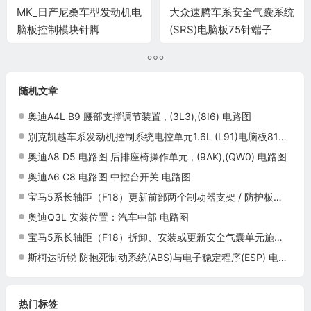
MK_日产尼桑车型发动机电
大众速腾车系安全气囊系统
脑板控制模块针脚
(SRS)电脑板75针端子
16+20+20+20针4 端子图
随机文章
奥迪A4L B9 腰部支撑调节装置 , (3L3),(8I6) 电路图
别克凯越车系发动机控制系统电控单元1.6L (L91)电脑板81针端子
奥迪A8 D5 电路图 后排座椅操作单元 , (9AK),(QW0) 电路图
奥迪A6 C8 电路图 中控台开关 电路图
宝马5系长轴距（F18）更新前部两个制动器支架 / 防护板施工与复检标准
奥迪Q3L 安装位置：汽车中部 电路图
宝马5系长轴距（F18）拆卸、安装或更新安全气囊单元施工与复检标准
斯柯达昕锐 防抱死制动系统(ABS)与电子稳定程序(ESP) 电路图
热门标签