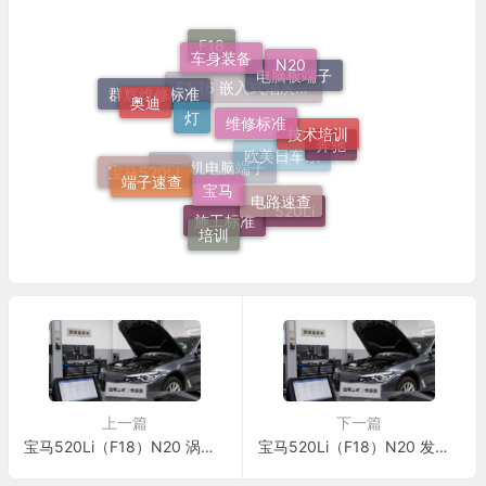
车身装备
F18
N20
电脑板端子
灯
维修标准
奥迪
群辉维修标准
51 16 嵌入式烟灰缸托架
技术培训
奔驰
宝马
端子速查
欧美日车系
宝马520Li
电路速查
发动机电脑端子
520Li
培训
施工标准
上一篇
下一篇
宝马520Li（F18）N20 涡轮增压器进气管拆装与进气密封复检标准
宝马520Li（F18）N20 发动机进气滤清器壳体拆装与进气密封复检标准