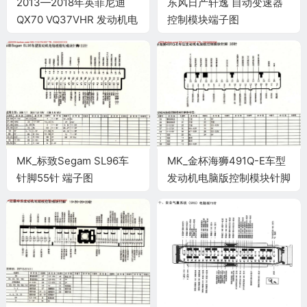
2013—2018年英菲尼迪
东风日产轩逸 自动变速器
QX70 VQ37VHR 发动机电
控制模块端子图
脑端子
MK_标致Segam SL96车
MK_金杯海狮491Q-E车型
针脚55针 端子图
发动机电脑版控制模块针脚
35针 端子图