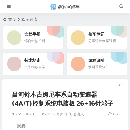
群辉宜修车
首页
端子速查
文档手册
修车笔记
综合维修资料
分享记录修车过程
技术培训
编程诊断
汽车维修自学
诊断系统软件
昌河铃木吉姆尼车系自动变速器
(4A/T)控制系统电脑板 26+16针端子
2025年1月23日 13:20:00
肖师傅
阅读模式
86
摘要