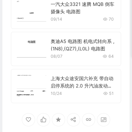
一汽大众3321 速腾 MQB 倒车
摄像头 电路图
09/14
70
奥迪A5 电路图 机电式转向系 ,
(1N8),(QZ7),(L0L) 电路图
08/07
64
上海大众途安国六补充 带自动
启停系统的 2.0 升汽油发动机 ,
DKXA 电路图
10/24
51