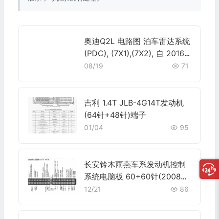
奥迪Q2L 电路图 泊车雷达系统
(PDC), (7X1),(7X2), 自 2016
年 6 月起 电路图
08/19
71
吉利 1.4T JLB-4G14T发动机
(64针+48针)端子
01/04
95
长安铃木雨燕车系发动机控制
系统电脑板 60+60针(2008
款)端子
12/21
86