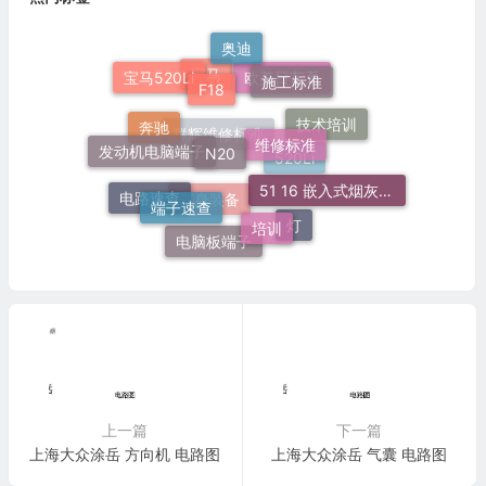
奥迪
F18
施工标准
宝马520Li
宝马
欧美日车系
维修标准
技术培训
N20
奔驰
发动机电脑端子
群辉维修标准
520Li
51 16 嵌入式烟灰缸托架
端子速查
电路速查
培训
车身装备
灯
电脑板端子
上一篇
下一篇
上海大众涂岳 方向机 电路图
上海大众涂岳 气囊 电路图