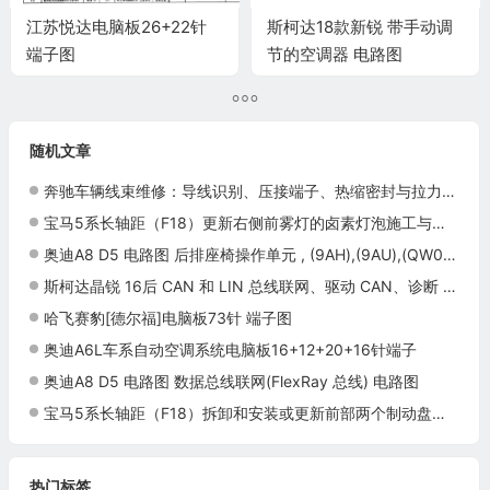
江苏悦达电脑板26+22针
斯柯达18款新锐 带手动调
端子图
节的空调器 电路图
随机文章
奔驰车辆线束维修：导线识别、压接端子、热缩密封与拉力检查
宝马5系长轴距（F18）更新右侧前雾灯的卤素灯泡施工与复检标准
奥迪A8 D5 电路图 后排座椅操作单元 , (9AH),(9AU),(QW0) 电路图
斯柯达晶锐 16后 CAN 和 LIN 总线联网、驱动 CAN、诊断 CAN、组合仪表 CAN、舒适 CAN 电路图
哈飞赛豹[德尔福]电脑板73针 端子图
奥迪A6L车系自动空调系统电脑板16+12+20+16针端子
奥迪A8 D5 电路图 数据总线联网(FlexRay 总线) 电路图
宝马5系长轴距（F18）拆卸和安装或更新前部两个制动盘施工与复检标准
热门标签