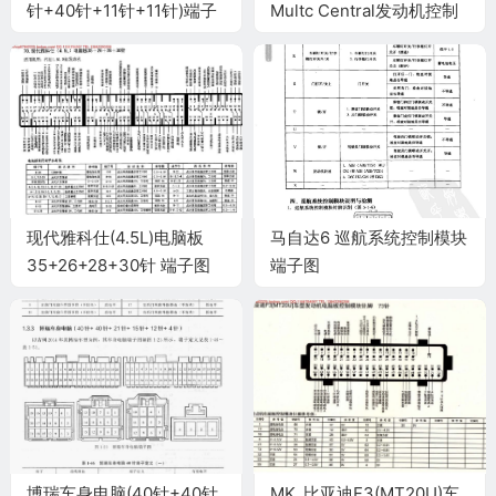
针+40针+11针+11针)端子
Multc Central发动机控制
系统电脑板56针端子
现代雅科仕(4.5L)电脑板
马自达6 巡航系统控制模块
35+26+28+30针 端子图
端子图
博瑞车身电脑(40针+40针
MK_比亚迪F3(MT20U)车