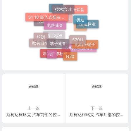
技术培训
奔驰
车身装备
51 16 嵌入式烟灰缸托架
奥迪
电路速查
宝马
宝马520Li
维修标准
F18
培训
520Li
端子速查
施工标准
电脑板端子
欧美日车系
发动机电脑端子
灯
N20
群辉维修标准
上一篇
下一篇
斯柯达柯珞克 汽车前部的控制单元 电路图
斯柯达柯珞克 汽车后部的控制单元 电路图