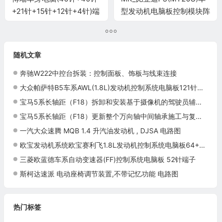
+21针+15针+12针+4针)端
型发动机电脑板控制模块阵
子
脚73针 端子图
随机文章
奔驰W222中控台拆装：控制面板、饰板与线束连接
大众帕萨特B5车系AWL(1.8L)发动机控制系统电脑板121针端子
宝马5系长轴距（F18）拆卸和安装基于摄像机的驾驶员辅助系统（KAFAS）控制单元施工与复检标准
宝马5系长轴距（F18）更新整个万向轴中间轴承施工与复检标准
一汽大众速腾 MQB 1.4 升汽油发动机 , DJSA 电路图
欧宝发动机系统欧宝赛利飞1.8L发动机控制系统电脑板64+64针端子
三菱欧蓝德车系自动变速器(FF)控制系统电脑板 52针端子
斯柯达速派 电动座椅调节装置,不带记忆功能 电路图
热门标签