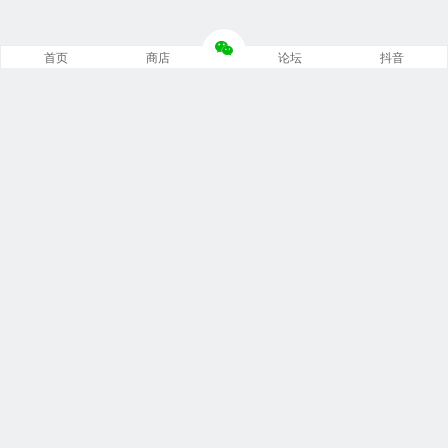
首页
商店
论坛
抖音
推荐栏目
修车笔记
技术培训
编程诊断