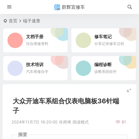
群辉宜修车
首页
端子速查
文档手册
修车笔记
综合维修资料
分享记录修车过程
技术培训
编程诊断
汽车维修自学
诊断系统软件
大众开迪车系组合仪表电脑板36针端
子
2024年11月7日 16:20:00
肖师傅
阅读模式
81
摘要