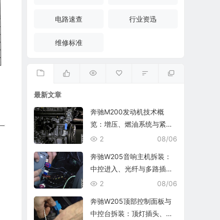
电路速查
行业资迅
维修标准
最新文章
奔驰M200发动机技术概
览：增压、燃油系统与紧凑
型布置
2
08/06
奔驰W205音响主机拆装：
中控进入、光纤与多路插头
释放
2
08/06
奔驰W205顶部控制面板与
中控台拆装：顶灯插头、控