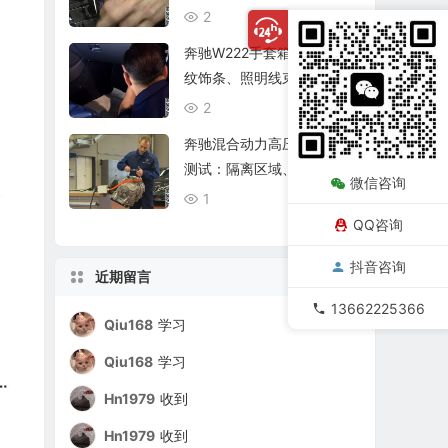
制器和线束
2
08/06
奔驰W222手套箱拆装：木
纹饰条、照明线束与仪表台
固定
2
08/06
奔驰混合动力高压部件耐压
测试：隔离区域、测试接线
微信咨询
与结果记录
1
08/06
QQ咨询
抖音咨询
近期留言
13662225366
Qiu168
学习
Qiu168
学习
Hn1979
收到
Hn1979
收到