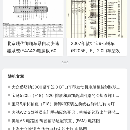
北京现代御翔车系自动变速
2007年款绅宝9-5轿车
器系统(F4A42)电脑板 60
(B205E、F、2.0L)车型发
针端子
动机电脑板控制模块针脚
70针 端子图
随机文章
大众桑塔纳3000轿车(2.0 BTL)车型发动机电脑板控制模块针脚81+40针 端子图
宝马520Li（F18）N20 排放和添加高温回路的冷却液施工与复检标准
宝马5系长轴距（F18）拆卸和安装左前或右前辅助转向灯施工与复检标准
奔驰W213驾驶员车门手动应急开启：机械钥匙取出与锁芯操作
奥迪A5 电路图 驾驶辅助适配装置 , (F6M) 电路图
上海大众途观 气体放电灯泡的大灯 电路图