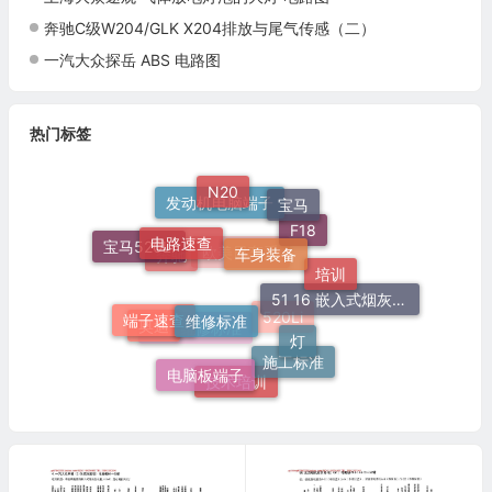
奔驰C级W204/GLK X204排放与尾气传感（二）
一汽大众探岳 ABS 电路图
热门标签
N20
宝马
发动机电脑端子
电路速查
车身装备
宝马520Li
F18
培训
奔驰
欧美日车系
维修标准
端子速查
51 16 嵌入式烟灰缸托架
灯
奥迪
520Li
群辉维修标准
施工标准
电脑板端子
技术培训