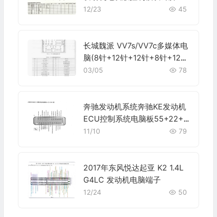
+16+12针 端子图
12/23
45
长城魏派 VV7s/VV7c多媒体电
脑(8针+12针+12针+8针+12
针)端子
03/05
78
奔驰发动机系统奔驰KE发动机
ECU控制系统电脑板55+22+2
5针(续)端子
11/10
79
2017年东风悦达起亚 K2 1.4L
G4LC 发动机电脑端子
12/24
50