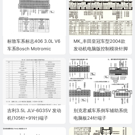
标致车系标志406 3.0L V6
MK_丰田皇冠车型2004款
车系Bosch Motromic
发动机电脑版控制模块针脚
MP7.0发动机控制系统电脑
34+35+32+33+35+31针
板55针端子
端子图
吉利3.5L JLV-6G35V 发动
别克君威车系倒车辅助系统
机(105针+91针)端子
电脑板24针端子