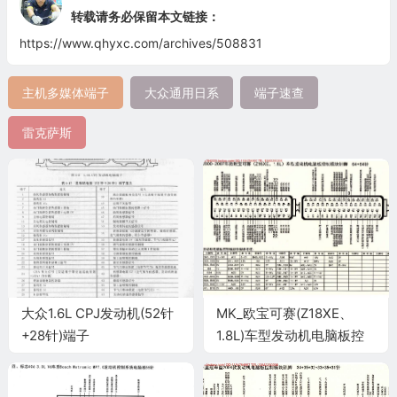
转载请务必保留本文链接：
https://www.qhyxc.com/archives/508831
主机多媒体端子
大众通用日系
端子速查
雷克萨斯
大众1.6L CPJ发动机(52针
MK_欧宝可赛(Z18XE、
+28针)端子
1.8L)车型发动机电脑板控
制模块针脚64+64针 端子
图