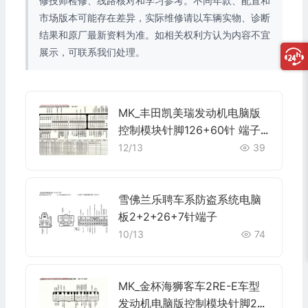
修技师检修、线路核对和学习参考。不同年款、配置和
市场版本可能存在差异，实际维修请以车辆实物、诊断
结果和原厂最新资料为准。如相关权利方认为内容不宜
展示，可联系我们处理。
MK_丰田凯美瑞发动机电脑版
控制模块针脚126+60针 端子
图
12/13
39
雪佛兰乐聘车系防盗系统电脑
板2+2+26+7针端子
10/13
74
MK_金杯海狮客车2RE-E车型
发动机电脑版控制模块针脚26