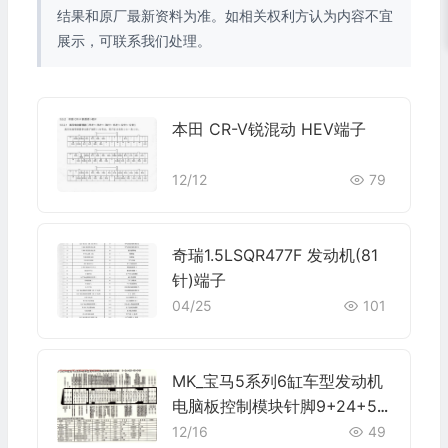
结果和原厂最新资料为准。如相关权利方认为内容不宜
展示，可联系我们处理。
本田 CR-V锐混动 HEV端子
12/12
79
奇瑞1.5LSQR477F 发动机(81
针)端子
04/25
101
MK_宝马5系列6缸车型发动机
电脑板控制模块针脚9+24+52
+40+9针 1 端子图
12/16
49