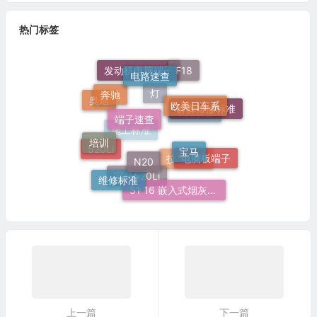
热门标签
电路速查
F18
发动机电脑端子
奔驰
欧美日车系
端子速查
奥迪
群辉维修标准
灯
车身装备
培训
宝马
N20
施工标准
电脑板端子
520Li
技术培训
维修标准
51 16 嵌入式烟灰缸托架
宝马520Li
上一篇
下一篇