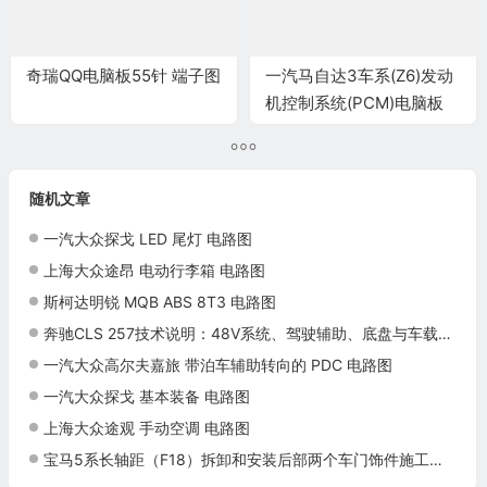
奇瑞QQ电脑板55针 端子图
一汽马自达3车系(Z6)发动
机控制系统(PCM)电脑板
60+60 针端子
随机文章
一汽大众探戈 LED 尾灯 电路图
上海大众途昂 电动行李箱 电路图
斯柯达明锐 MQB ABS 8T3 电路图
奔驰CLS 257技术说明：48V系统、驾驶辅助、底盘与车载网络
一汽大众高尔夫嘉旅 带泊车辅助转向的 PDC 电路图
一汽大众探戈 基本装备 电路图
上海大众途观 手动空调 电路图
宝马5系长轴距（F18）拆卸和安装后部两个车门饰件施工与复检标准