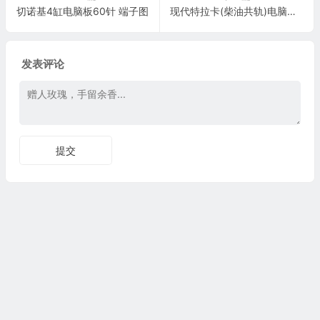
切诺基4缸电脑板60针 端子图
现代特拉卡(柴油共轨)电脑板3l+24+17针 端子图
发表评论