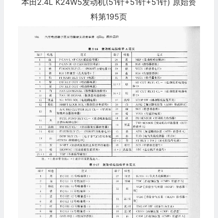
本田2.4L K24W5发动机(51针+51针+51针) 原始资
料第195页