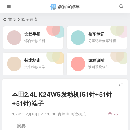
群辉宜修车
首页
端子速查
文档手册
修车笔记
综合维修资料
分享记录修车过程
技术培训
编程诊断
汽车维修自学
诊断系统软件
本田2.4L K24W5发动机(51针+51针
+51针)端子
2024年12月10日 21:20:00
肖师傅
阅读模式
76
摘要