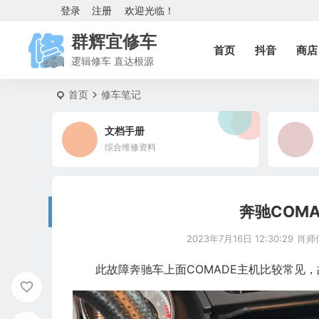
登录
注册
欢迎光临！
群辉宜修车
首页
抖音
商店
逻辑修车 直达根源
首页
修车笔记
文档手册
综合维修资料
奔驰COM
2023年7月16日 12:30:29
肖师
此故障奔驰车上面COMADE主机比较常见