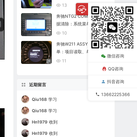
复查
13
08/06
奔驰NTG2 COMAND个人数
据清除：系统菜单、恢复出
厂与结果确认
10
08/06
奔驰W211 ASSYST保养菜
单：项目读取、单项确认与
微信咨询
复位核查
11
08/06
QQ咨询
抖音咨询
近期留言
13662225366
Qiu168
学习
Qiu168
学习
Hn1979
收到
Hn1979
收到