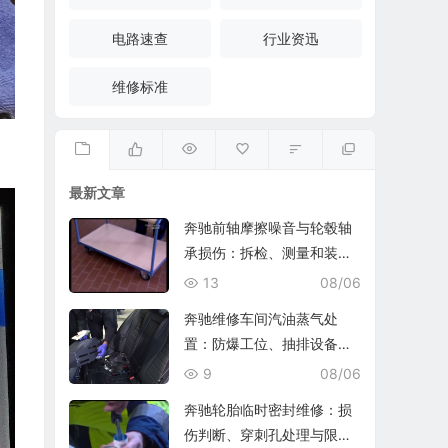
电路速查
行业资迅
维修标准
最新文章
奔驰前轴摩擦噪音与轮毂轴
承损伤：拆检、测量和装复
复查
13
08/06
奔驰维修车间汽油蒸气处
置：防爆工位、抽排设备与
燃油收集
9
08/06
奔驰轮胎临时密封维修：损
伤判断、穿刺孔处理与限速