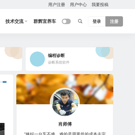
用户注册
用户中心
我要投稿
技术交流
群辉宜养车
登录
注册
编程诊断
诊断系统软件
肖师傅
“修好一台车不难，难的是用更低的成本去完