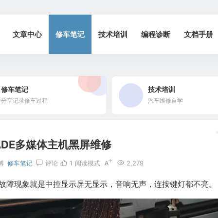
文章中心
修车笔记
技术培训
编程诊断
文档手册
修车笔记
技术培训
分享记录修车过程
汽车维修自学
ADE多媒体主机黑屏维修
傅
修车笔记
评论
1
阅读模式
2,279
，故障现象就是中控显示屏无显示，音响无声，连按键灯都不亮。