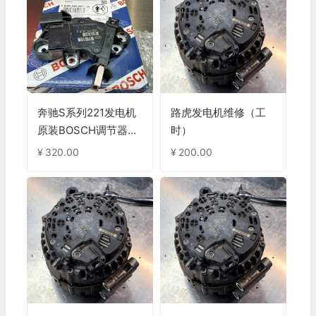
奔驰S系列221发电机
路虎发电机维修（工
原装BOSCH调节器
时）
（F00M 346 081）
¥
320.00
¥
200.00