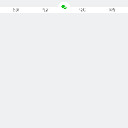
首页
商店
论坛
抖音
推荐栏目
修车笔记
技术培训
编程诊断
内部培训
安装指南
文档手册