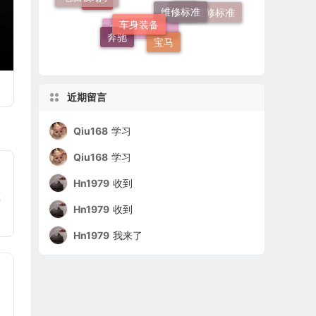
群辉维修标准
F18
N20
奔驰
宝马
灯
51 16 嵌入式烟灰缸托架
近期留言
Qiu168
学习
Qiu168
学习
Hn1979
收到
压
Hn1979
收到
Hn1979
我来了