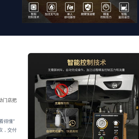
助门店把
看得懂”
议，交付