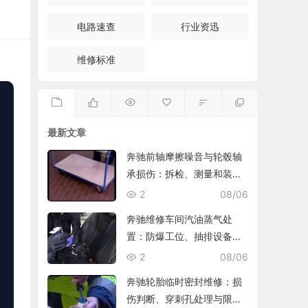
电路速查
行业资迅
维修标准
最新文章
奔驰前轴摩擦噪音与轮毂轴
承损伤：拆检、测量和装复
复查
2
08/06
奔驰维修车间汽油蒸气处
置：防爆工位、抽排设备与
燃油收集
2
08/06
奔驰轮胎临时密封维修：损
伤判断、穿刺孔处理与限速