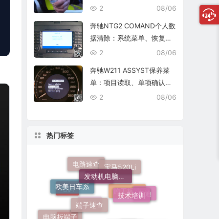
复查
2
08/06
奔驰NTG2 COMAND个人数
据清除：系统菜单、恢复出
厂与结果确认
2
08/06
奔驰W211 ASSYST保养菜
单：项目读取、单项确认与
复位核查
2
08/06
热门标签
发动机电脑端子
宝马520Li
电路速查
欧美日车系
技术培训
端子速查
奥迪
培训
维修标准
520Li
电脑板端子
车身装备
施工标准