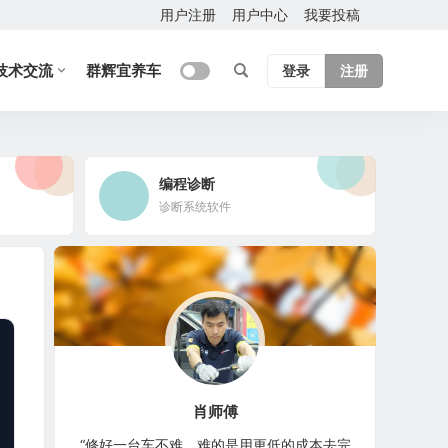
用户注册
用户中心
我要投稿
技术交流
群辉宜养车
登录
注册
编程诊断
诊断系统软件
肖师傅
“修好一台车不难，难的是用更低的成本去完