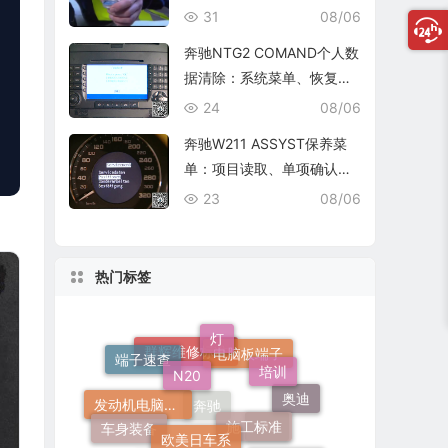
复查
31
08/06
奔驰NTG2 COMAND个人数
据清除：系统菜单、恢复出
厂与结果确认
24
08/06
奔驰W211 ASSYST保养菜
单：项目读取、单项确认与
复位核查
23
08/06
热门标签
N20
灯
培训
端子速查
施工标准
欧美日车系
电脑板端子
群辉维修标准
车身装备
奥迪
发动机电脑端子
520Li
技术培训