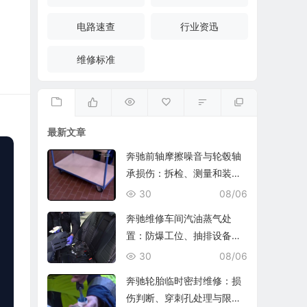
电路速查
行业资迅
维修标准
最新文章
奔驰前轴摩擦噪音与轮毂轴
承损伤：拆检、测量和装复
复查
30
08/06
奔驰维修车间汽油蒸气处
置：防爆工位、抽排设备与
燃油收集
30
08/06
奔驰轮胎临时密封维修：损
伤判断、穿刺孔处理与限速