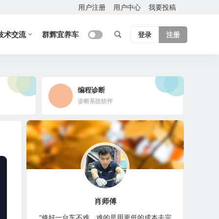
用户注册
用户中心
我要投稿
技术交流
群辉宜养车
登录
注册
编程诊断
诊断系统软件
肖师傅
“修好一台车不难，难的是用更低的成本去完