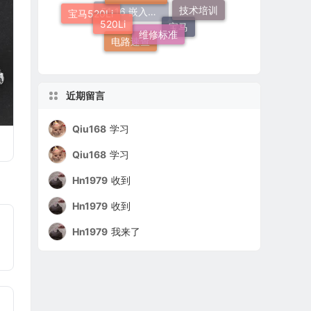
维修标准
奔驰
F18
宝马520Li
宝马
电路速查
51 16 嵌入式烟灰缸托架
近期留言
Qiu168
学习
Qiu168
学习
Hn1979
收到
Hn1979
收到
Hn1979
我来了