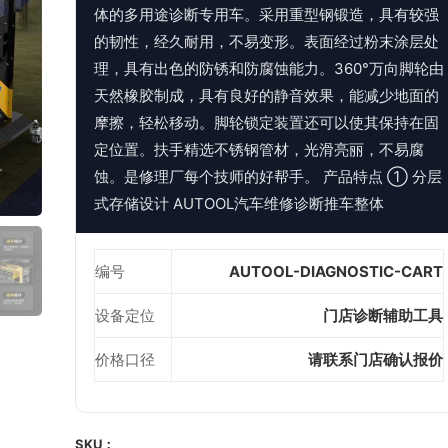
体的多用途诊断专用车。采用重型钢锻造，具有较强
的韧性，经久耐用，不易变形。表面经过粉末涂层处
理，具有出色的防锈和防腐蚀能力。360°万向脚轮由
天然橡胶制成，具有良好的静音效果，能减少地面的
摩擦，轻松移动。脚轮锁定装置还可以使其保持在固
定位置。扶手精选不锈钢管材，光滑亮丽，不易腐
蚀。是修理厂每个技师的好帮手。 产品特点 ① 分层
式存储设计 AUTOOL汽车维修诊断推车整体
编号
AUTOOL-DIAGNOSTIC-CART
设备定位
门店诊断辅助工具
价格口径
请联系门店确认报价
SKU：