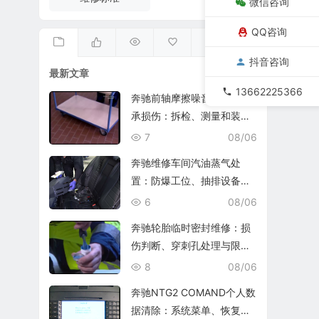
微信咨询
QQ咨询
抖音咨询
最新文章
13662225366
奔驰前轴摩擦噪音与轮毂轴
承损伤：拆检、测量和装复
复查
7
08/06
奔驰维修车间汽油蒸气处
置：防爆工位、抽排设备与
燃油收集
6
08/06
奔驰轮胎临时密封维修：损
伤判断、穿刺孔处理与限速
复查
8
08/06
奔驰NTG2 COMAND个人数
据清除：系统菜单、恢复出