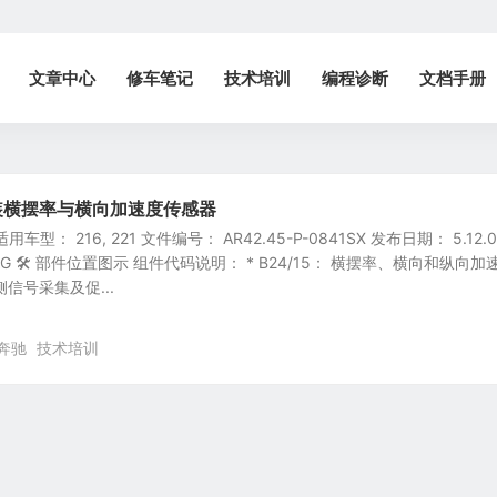
文章中心
修车笔记
技术培训
编程诊断
文档手册
卸/安装横摆率与横向加速度传感器
型： 216, 221 文件编号： AR42.45-P-0841SX 发布日期： 5.12.0
 AG 🛠️ 部件位置图示 组件代码说明： * B24/15： 横摆率、横向和纵向加
后侧信号采集及促...
奔驰
技术培训