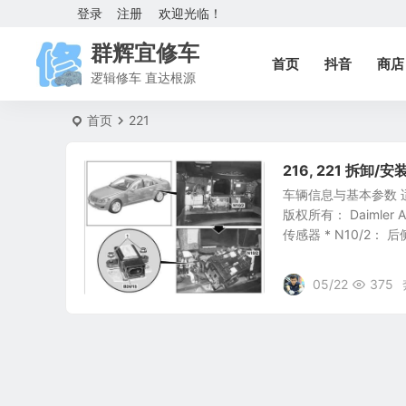
登录
注册
欢迎光临！
群辉宜修车
首页
抖音
商店
逻辑修车 直达根源
首页
221
216, 221 拆
车辆信息与基本参数 适用车
版权所有： Daimler
传感器 * N10/2： 
05/22
375