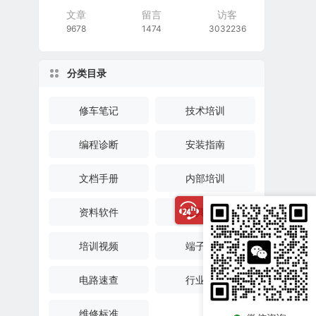
文章
留言
访客
9678
1474
3032236
分类目录
修车笔记
技术培训
编程诊断
安装指南
文档手册
内部培训
资料软件
工具软件
培训视频
端子速查
电路速查
行业资迅
维修标准