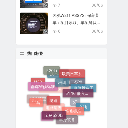
厂与结果确认
7
08/06
奔驰W211 ASSYST保养菜
单：项目读取、单项确认与
复位核查
6
08/06
热门标签
520Li
欧美日车系
培训
技术培训
群辉维修标准
N20
51 16 嵌入式烟灰缸托架
电脑板端子
施工标准
奥迪
发动机电脑端子
宝马
端子速查
维修标准
奔驰
灯
宝马520Li
电路速查
F18
车身装备