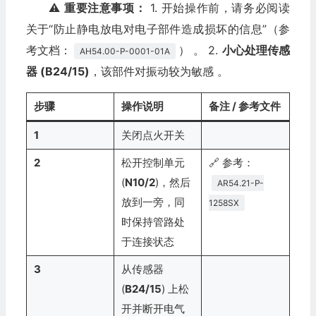
⚠️
重要注意事项：
1. 开始操作前，请务必阅读
关于“防止静电放电对电子部件造成损坏的信息”（参
考文档：
）
。 2.
小心处理传感
AH54.00-P-0001-01A
器 (B24/15)
，该部件对振动较为敏感
。
步骤
操作说明
备注 / 参考文件
1
关闭点火开关
2
松开控制单元
🔗 参考：
(
N10/2
)，然后
AR54.21-P-
放到一旁，同
1258SX
时保持管路处
于连接状态
3
从传感器
(
B24/15
) 上松
开并断开电气