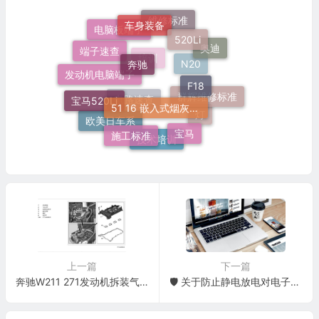
车身装备
520Li
维修标准
电脑板端子
端子速查
奔驰
奥迪
F18
培训
51 16 嵌入式烟灰缸托架
N20
发动机电脑端子
宝马520Li
群辉维修标准
电路速查
施工标准
宝马
灯
欧美日车系
技术培训
上一篇
下一篇
奔驰W211 271发动机拆装气门室盖罩
🛡️ 关于防止静电放电对电子部件造成损坏的信息