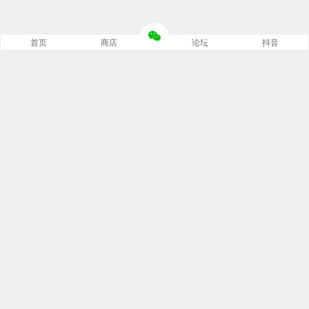
首页
商店
论坛
抖音
推荐栏目
修车笔记
技术培训
编程诊断