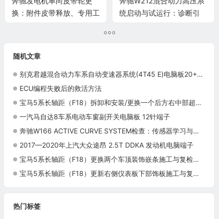
奔驰发电机单向皮带轮更
奔驰W212混合动力高压系
换：附件皮带释放、专用工
统启动与试运行：诊断引
具与运行复查
导、接通与记录
随机文章
别克君越混合动力车系自动变速器系统(4T45 E)电脑板20+20+49针端子
ECU编程失败后的救活方法
宝马5系长轴距（F18）拆卸和安装/更换一个后方右中部超声波传感器施工与复检标准
一汽马自达8车系电动车窗副开关电脑板 12针端子
奔驰W166 ACTIVE CURVE SYSTEM检查：传感器学习与诊断验证
2017—2020年上汽大众途昂 2.5T DDKA 发动机电脑端子
宝马5系长轴距（F18）更换两个车顶装饰嵌条施工与复检标准
宝马5系长轴距（F18）更新右侧仪表板下部饰板施工与复检标准
热门标签