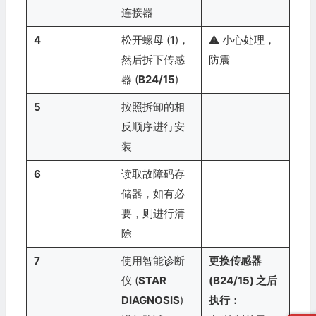
连接器
4
松开螺母 (
1
)，
⚠️ 小心处理，
然后拆下传感
防震
器 (
B24/15
)
5
按照拆卸的相
反顺序进行安
装
6
读取故障码存
储器，如有必
要，则进行清
除
7
使用智能诊断
更换传感器
仪 (
STAR
(B24/15) 之后
DIAGNOSIS
)
执行：