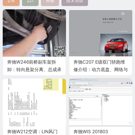
216
221
奔驰
技术培训
奔驰W246前桥副车架拆
奔驰C207 E级双门轿跑维
卸：转向悬架分离、总成承
修介绍：动力底盘、网络与
托与定位复查
驾驶辅助
奔驰W212空调：LIN风门
奔驰WIS 201803