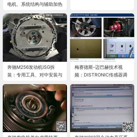
电机、系统结构与辅助加热
器供油模块
奔驰M256发动机ISG拆
梅赛德斯-迈巴赫技术视
装：专用工具、对中安装与
频：DISTRONIC传感器调
48V验证
整与S 650敞篷车介绍