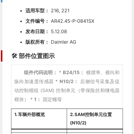
适用车型：
216, 221
文件编号：
AR42.45-P-0841SX
发布日期：
5.12.08
版权所有：
Daimler AG
🛠️ 部件位置图示
组件代码说明：
*
B24/15：
横摆率、横向和
纵向加速度传感器
*
N10/2：
后侧信号采集及促
动控制模组 (SAM) 控制单元（带保险丝和继电器
模块）
*
1：
固定螺母
1. 车辆外部概览
2. SAM控制单元位置
(N10/2)