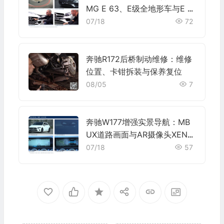
MG E 63、E级全地形车与E 6
3旅行轿车
07/18
72
奔驰R172后桥制动维修：维修
位置、卡钳拆装与保养复位
08/05
7
奔驰W177增强实景导航：MB
UX道路画面与AR摄像头XENT
RY标定
07/18
57