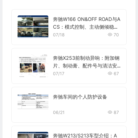
奔驰W166 ON&OFF ROAD与A
CS：模式控制、主动侧倾稳定
及Xentry检查
07/18
70
奔驰X253前制动异响：附加钢
片、制动膏、配件号与清洁安
装要点
07/17
67
奔驰车间的个人防护设备
06/21
87
奔驰W213/S213车型介绍：A