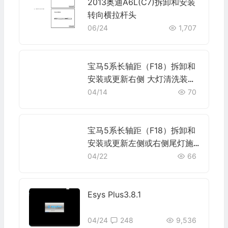
2013奥迪A6L(C7)拆卸和安装
转向横拉杆头
06/24
1,707
宝马5系长轴距（F18）拆卸和
安装或更新右侧 大灯清洗装置
高压喷嘴施工与复检标准
04/14
70
宝马5系长轴距（F18）拆卸和
安装或更新左侧或右侧尾灯施
工与复检标准
04/22
66
Esys Plus3.8.1
04/24
248
9,536