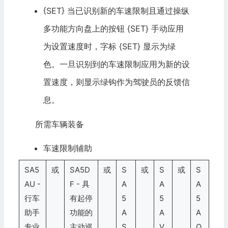
{SET} 当已识别新的车速限制且通过操纵
多功能方向盘上的按钮 {SET} 手动应用
为设置速度时，字标 {SET} 显示为绿
色。一旦识别到的车速限制应用为新的设
置速度，则显示绿钩作为驾驶员的反馈信
息。
所需车辆装备
车速限制辅助
SA5
或
SA5D
或
S
或
S
或
S
AU -
F - 具
A
A
A
行车
有起停
5
5
5
助手
功能的
A
A
A
专业
主动巡
S
V
Q