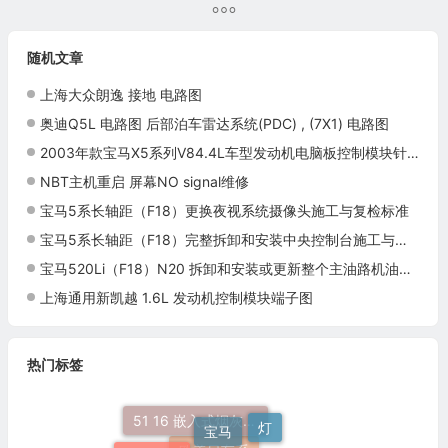
随机文章
上海大众朗逸 接地 电路图
奥迪Q5L 电路图 后部泊车雷达系统(PDC) , (7X1) 电路图
2003年款宝马X5系列V84.4L车型发动机电脑板控制模块针脚9+24+52+40+9针 端子图
NBT主机重启 屏幕NO signal维修
宝马5系长轴距（F18）更换夜视系统摄像头施工与复检标准
宝马5系长轴距（F18）完整拆卸和安装中央控制台施工与复检标准
宝马520Li（F18）N20 拆卸和安装或更新整个主油路机油滤清器施工与复检标准
上海通用新凯越 1.6L 发动机控制模块端子图
热门标签
宝马
51 16 嵌入式烟灰缸托架
灯
技术培训