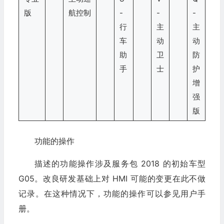
版
航控制
-
-
-
行
主
主
车
动
动
助
卫
防
手
士
护
增
强
版
功能的操作
描述的功能操作涉及服务包 2018 的初始车型
G05。改良研发基础上对 HMI 可能的变更在此不做
记录。在这种情况下，功能的操作可以参见用户手
册。