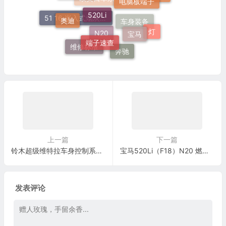
发动机电脑端子
欧美日车系
奥迪
宝马
51 16 嵌入式烟灰缸托架
端子速查
灯
车身装备
N20
维修标准
奔驰
上一篇
下一篇
铃木超级维特拉车身控制系统(BCM)电脑板 24+40+15针端子
宝马520Li（F18）N20 燃油泵控制单元更换与供油控制复检标准
发表评论