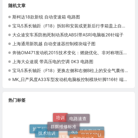
随机文章
斯柯达18款新锐 自动变速箱 电路图
宝马5系长轴距（F18）拆卸和安装或更新后行李箱盖上自动软关系统的驱动装置施工与复检标准
大众途安车系防抱死制动系统ABS(带ASR)电脑板26针端子
上海通用新凯越 自动变速器控制模块端子图
奔驰OM471发动机2015技术变化：燃烧优化、非对称增压与EGR控制
上海大众途观 带高压电的空调 0K3 电路图
宝马5系长轴距（F18）更换左侧和右侧B柱上的安全气囊传感器施工与复检标准
MK_日产风度A33车型发动机电脑板控制模块针脚116针 端子图
热门标签
电路速查
培训
群辉维修标准
技术培训
F18
电脑板端子
施工标准
宝马520Li
520Li