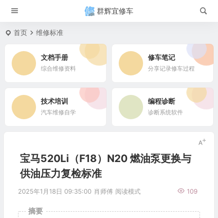
群辉宜修车
首页
维修标准
文档手册
修车笔记
综合维修资料
分享记录修车过程
技术培训
编程诊断
汽车维修自学
诊断系统软件
宝马520Li（F18）N20 燃油泵更换与
供油压力复检标准
2025年1月18日 09:35:00
肖师傅
阅读模式
109
摘要