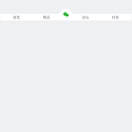
首页
商店
论坛
抖音
推荐栏目
修车笔记
技术培训
编程诊断