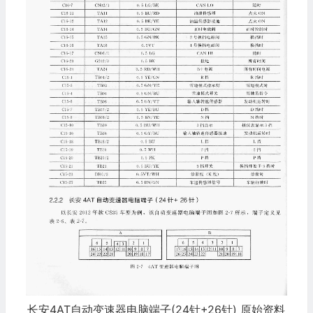
长安4AT自动变速器电脑端子(24针+26针) 原始资料