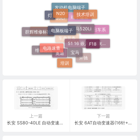
N20
发动机电脑端子
技术培训
灯
宝马520Li
电脑板端子
端子速查
520Li
群辉维修标准
欧美日车系
施工标准
F18
电路速查
宝马
车身装备
51 16 嵌入式烟灰缸托架
维修标准
奥迪
奔驰
培训
上一篇
下一篇
长安 SS80-40LE 自动变速器(26针+24针)端子
长安 6AT自动变速器(16针+22针)端子