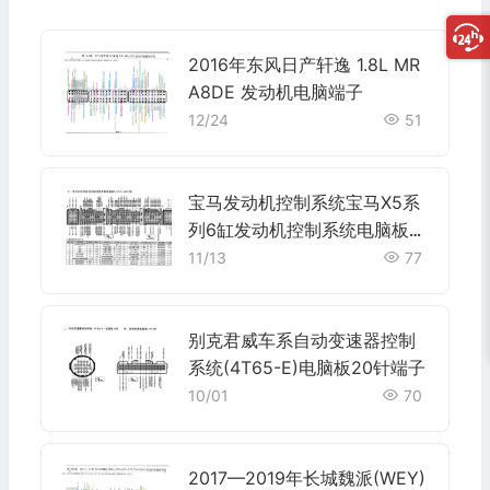
2016年东风日产轩逸 1.8L MR
A8DE 发动机电脑端子
12/24
51
宝马发动机控制系统宝马X5系
列6缸发动机控制系统电脑板9
+24+52+40+9针端子
11/13
77
别克君威车系自动变速器控制
系统(4T65-E)电脑板20针端子
10/01
70
2017—2019年长城魏派(WEY)