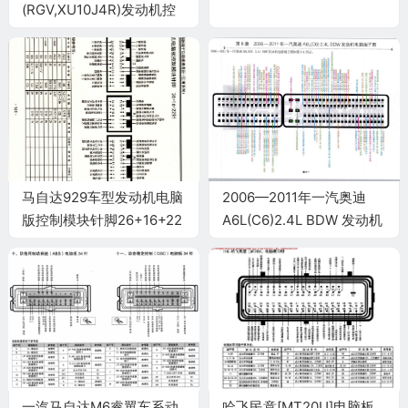
(RGV,XU10J4R)发动机控
制系统电脑板55针端子
马自达929车型发动机电脑
2006—2011年一汽奥迪
版控制模块针脚26+16+22
A6L(C6)2.4L BDW 发动机
针 端子图
电脑端子
一汽马自达M6睿翼车系动
哈飞民意[MT20U]电脑板